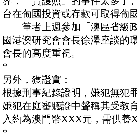
界，「賣護照」的事件太多了
台在葡國投資或存款可取得葡
筆者上週參加「澳區省級政
國港澳研究會會長徐澤座談的
會長的高度重視。
*
另外，獲證實：
根據刑事紀錄證明，嫌犯無犯
嫌犯在庭審聽證中聲稱其受教育
入約為澳門幣XXX元，需供養X
*