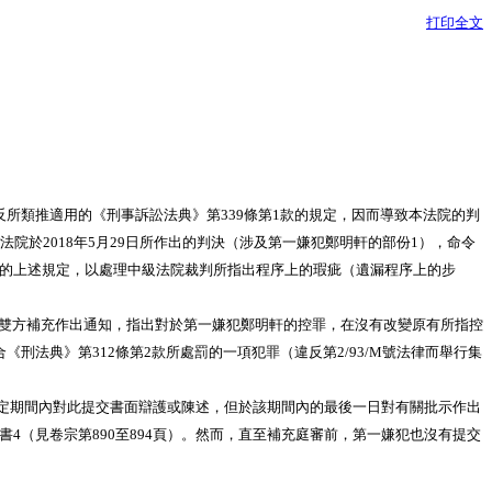
打印全文
所類推適用的《刑事訴訟法典》第339條第1款的規定，因而導致本法院的判
院於2018年5月29日所作出的判決（涉及第一嫌犯鄭明軒的部份1），命令
用的上述規定，以處理中級法院裁判所指出程序上的瑕疵（遺漏程序上的步
雙方補充作出通知，指出對於第一嫌犯鄭明軒的控罪，在沒有改變原有所指控
合《刑法典》第312條第2款所處罰的一項犯罪（違反第2/93/M號法律而舉行集
定期間內對此提交書面辯護或陳述，但於該期間內的最後一日對有關批示作出
4（見卷宗第890至894頁）。然而，直至補充庭審前，第一嫌犯也沒有提交