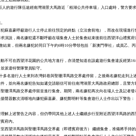
約八百人的遊行隊伍途經南灣湖景大馬路近「栢湖公共停車場」入口處時，警方要
進。
犯蘇嘉豪呼籲遊行人士停止前往預定的終點（立法會前地），而改在現場進行
演說，兩名嫌犯還不斷呼籲在場集會人士於集會結束後前往西望洋山禮賓府
結束，但兩名嫌犯於同日下午約6時10分帶領包括「新澳門學社」成員乙、丙
在西望洋花園的公共地方進行，亦清楚知道在該處遊行集會違反經第16/200
並派遣特警隊警員駐守。
十多名遊行人士來到衣灣斜巷與聖珊澤馬路交界處停留，之後兩名嫌犯走到上
，並向兩名嫌犯告知如遞交請願信可前往南灣湖景大馬路政府總部，且警方
聖珊澤馬路交界處停留並進行集會。期間，兩名嫌犯再次向在場人士及記者發
聲器數次清晣地向嫌犯蘇嘉豪、嫌犯鄭明軒等集會遊行人士作出以下警告：
解上述警告之內容，但仍帶同其他上述人士繼續步行至附近西望洋馬路的西
禮賓府內。
西望洋馬路與聖珊澤馬路交界處（即禮賓府後方） 繼續集會，准備將手持的