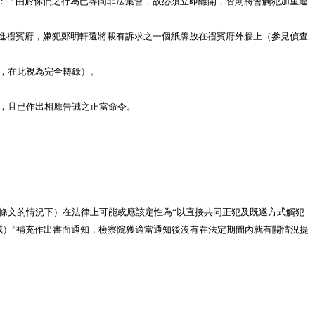
：「由於你們之行為已等同非法集會，故必須立即離開，否則將會觸犯加重違
進禮賓府，嫌犯鄭明軒還將載有訴求之一個紙牌放在禮賓府外牆上（參見偵查
，在此視為完全轉錄）。
，且已作出相應告誡之正當命令。
條文的情況下）在法律上可能或應該定性為“以直接共同正犯及既遂方式觸犯
集會或示威）”補充作出書面通知，檢察院獲適當通知後沒有在法定期間內就有關情況提