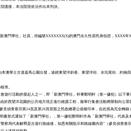
辯護後，本法院現依法作出本判決。
澳門學社」社員，持編號XXXXXXX(X)的澳門永久性居民身份證，XXXX年X
線由本澳華士古達嘉馬公園出發，途經東望洋斜巷、東望洋街、水坑尾街、約翰
核准。
行活動的發起人之一，即「新澳門學社」幹事鄭明軒（第一嫌犯）以下事項：“
由於西望洋花園的公共地方現正進行維護工程，擬舉行集會活動將限制向公眾開
參見偵查卷宗第24頁及第26頁背面之民政總署公函複印本，在此視為完全轉錄
聲明書形式通知了「新澳門學社」，第一嫌犯鄭明軒作為「新澳門學社」代表及
警察局代表解釋是次遊行路線後，知悉有關批示和路線圖內容”（參見偵查卷宗
員沿上述路線執勤。