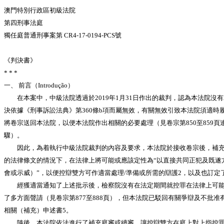
澳門特別行政區初級法院
第四刑事法庭
獨任庭普通刑事案第 CR4-17-0194-PCS號
《判決書》
* * *
一、 前言（Introdução）
在本案中，中級法院透過於2019年1月31日作出的裁判，認為本法院沒
決依據《刑事訴訟法典》第360條b項而屬無效，有關無效引致本法院須適時履
將卷宗送回本法院，以便本法院作出相關的必要處理（見卷宗第850至85
驟）。
因此，為着執行中級法院裁判的內容及要求，本法院於接收卷宗後，補充履
的法律條文的情況下，在法律上將可能或應該定性為“以直接共同正犯及既遂方式觸犯
會或示威）”，以便控辯雙方可作適當處理/準備或所需的辯護2，以及也訂定
經獲適當通知了上述批示後，檢察院沒有在法定期間就控罪在法律上可能或
了多方面聲請（見卷宗第877至888頁），但本法院已駁回有關爭辯及不批
相關（補充）申述書5。
隨後，本法院依法進行了補充庭審或續審，讓控辯雙方在庭上對上指控罪在