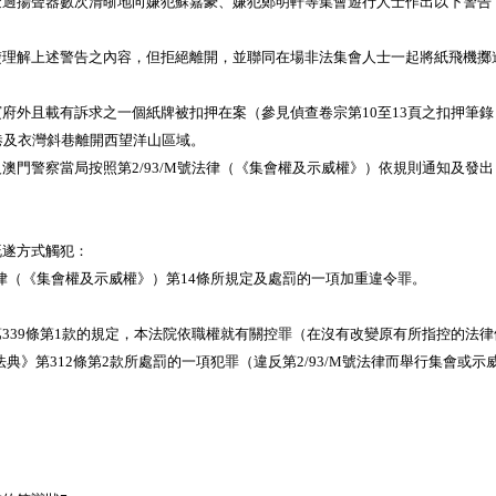
揚聲器數次清晣地向嫌犯蘇嘉豪、嫌犯鄭明軒等集會遊行人士作出以下警告
解上述警告之內容，但拒絕離開，並聯同在場非法集會人士一起將紙飛機擲
外且載有訴求之一個紙牌被扣押在案（參見偵查卷宗第10至13頁之扣押筆錄
及衣灣斜巷離開西望洋山區域。
警察當局按照第2/93/M號法律（《集會權及示威權》）依規則通知及發出
遂方式觸犯：
M號法律（《集會權及示威權》）第14條所規定及處罰的一項加重違令罪。
39條第1款的規定，本法院依職權就有關控罪（在沒有改變原有所指控的法律
合《刑法典》第312條第2款所處罰的一項犯罪（違反第2/93/M號法律而舉行