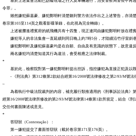
基於上述集會活動已妨礙現場之行人及車輛通行，治安警察局警長甲再透過
令罪」。
雖然嫌犯蘇嘉豪、嫌犯鄭明軒清楚聽到警方依法作出之上述警告，亦清楚理
卷宗第103至114頁之觀看影碟筆錄，在此視為完全轉錄）。
上述被擲進禮賓府的紙飛機共有十四隻，現正連同由嫌犯鄭明軒放在禮賓府
嫌犯等人的非法集會一直延續到同日晚上約7時5分，才陸續沿竹仔室斜巷
嫌犯鄭明軒及嫌犯蘇嘉豪均是在自願、自由及有意識的狀態下，故意違反澳門
兩名嫌犯均清楚知道其行為違法，會受相應之法律制裁。
*
基於此，檢察院對第一嫌犯鄭明軒提出控訴，指控嫌犯為直接正犯及以既
- 《刑法典》第312條第2款結合經第16/2008號法律修改之第2/93/
~
為着執行中級法院裁判的內容，補充履行類推適用的《刑事訴訟法典》第3
經第16/2008號法律所修改的第2/93/M號法律第14條第1款所規定，結
交任何書面陳述或意見。
*
答辯狀（Contestação）：
第一嫌犯提交了書面答辯狀（載於卷宗第171至176頁）。