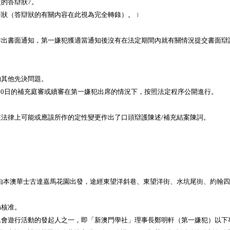
的答辯狀7。
狀（答辯狀的有關內容在此視為完全轉錄）。﹞
書面通知，第一嫌犯獲適當通知後沒有在法定期間內就有關情況提交書面辯
其他先決問題。
月30日的補充庭審或續審在第一嫌犯出席的情況下，按照法定程序公開進行。
律上可能或應該所作的定性變更作出了口頭辯護陳述/補充結案陳詞。
線由本澳華士古達嘉馬花園出發，途經東望洋斜巷、東望洋街、水坑尾街、約翰
核准。
行活動的發起人之一，即「新澳門學社」理事長鄭明軒（第一嫌犯）以下事項：