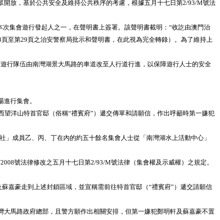
開放，基於公共安全及維持公共秩序的考慮，根據五月十七日第2/93/M號法
。
本次集會遊行發起人之一，在聲明書上簽署。該聲明書載明：“收訖由澳門治
8頁至第29頁之治安警察局批示和聲明書，在此視為完全轉錄）。為了維持上
求遊行隊伍由南灣湖景大馬路的車道改至人行道行進，以保障遊行人士的安全
場進行集會。
望洋山特首官邸（俗稱“禮賓府”）遞交傳單和請願信，作出呼籲時第一嫌犯
學社」成員乙、丙、丁在內的約五十餘名集會人士從「南灣湖水上活動中心」
8號法律修改之五月十七日第2/93/M號法律（集會權及示威權）之規定。
蘇嘉豪走到上述封鎖區域，並宣稱需前往特首官邸（“禮賓府”）遞交請願信
灣大馬路政府總部，且警方願作出相關安排，但第一嫌犯鄭明軒及蘇嘉豪不置