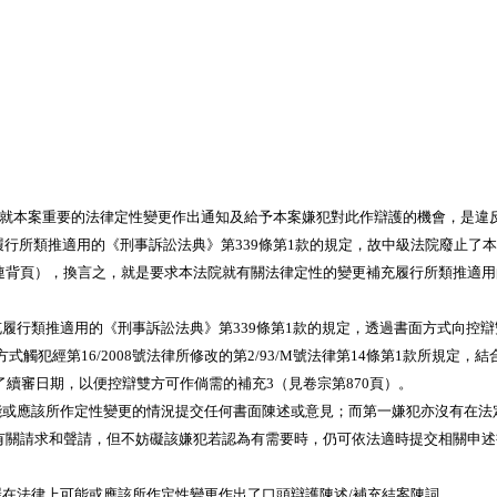
有就本案重要的法律定性變更作出通知及給予本案嫌犯對此作辯護的機會，是違反
行所類推適用的《刑事訴訟法典》第339條第1款的規定，故中級法院廢止了本法
9頁連背頁），換言之，就是要求本法院就有關法律定性的變更補充履行所類推適
行類推適用的《刑事訴訟法典》第339條第1款的規定，透過書面方式向控辯
經第16/2008號法律所修改的第2/93/M號法律第14條第1款所規定，結
了續審日期，以便控辯雙方可作倘需的補充3（見卷宗第870頁）。
應該所作定性變更的情況提交任何書面陳述或意見；而第一嫌犯亦沒有在法
准有關請求和聲請，但不妨礙該嫌犯若認為有需要時，仍可依法適時提交相關申述書
法律上可能或應該所作定性變更作出了口頭辯護陳述/補充結案陳詞。