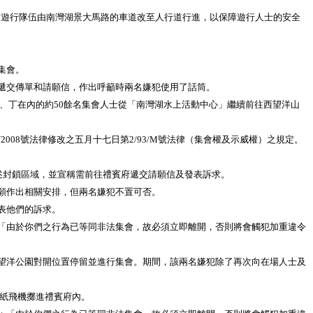
求遊行隊伍由南灣湖景大馬路的車道改至人行道行進，以保障遊行人士的安全
集會。
遞交傳單和請願信，作出呼籲時兩名嫌犯使用了話筒。
、丁在內的約50餘名集會人士從「南灣湖水上活動中心」繼續前往西望洋山
8號法律修改之五月十七日第2/93/M號法律（集會權及示威權）之規定。
述封鎖區域，並宣稱需前往禮賓府遞交請願信及發表訴求。
願作出相關安排，但兩名嫌犯不置可否。
表他們的訴求。
「由於你們之行為已等同非法集會，故必須立即離開，否則將會觸犯加重違令
望洋公園對開位置停留並進行集會。期間，該兩名嫌犯除了再次向在場人士及
紙飛機擲進禮賓府內。