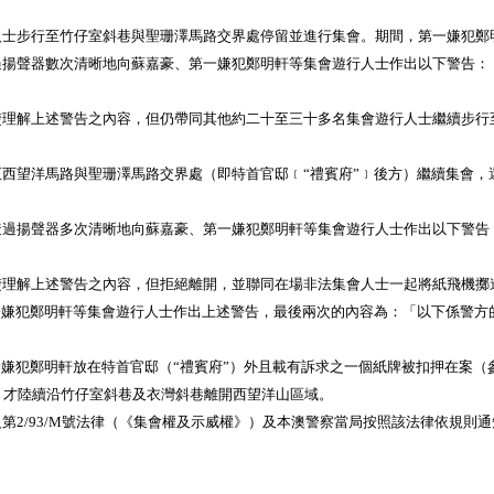
步行至竹仔室斜巷與聖珊澤馬路交界處停留並進行集會。期間，第一嫌犯鄭
聲器數次清晰地向蘇嘉豪、第一嫌犯鄭明軒等集會遊行人士作出以下警告：
解上述警告之內容，但仍帶同其他約二十至三十多名集會遊行人士繼續步行
望洋馬路與聖珊澤馬路交界處（即特首官邸﹝“禮賓府”﹞後方）繼續集會，還
揚聲器多次清晰地向蘇嘉豪、第一嫌犯鄭明軒等集會遊行人士作出以下警告：
解上述警告之內容，但拒絕離開，並聯同在場非法集會人士一起將紙飛機擲進
一嫌犯鄭明軒等集會遊行人士作出上述警告，最後兩次的內容為：「以下係警方
犯鄭明軒放在特首官邸（“禮賓府”）外且載有訴求之一個紙牌被扣押在案（參
才陸續沿竹仔室斜巷及衣灣斜巷離開西望洋山區域。
/93/M號法律（《集會權及示威權》）及本澳警察當局按照該法律依規則