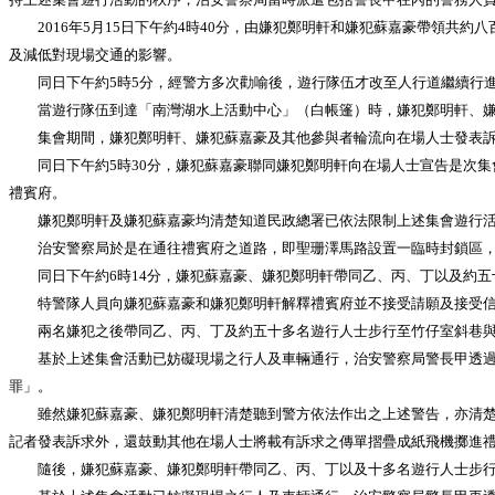
2016年5月15日下午約4時40分，由嫌犯鄭明軒和嫌犯蘇嘉豪帶領共
及減低對現場交通的影響。
同日下午約5時5分，經警方多次勸喻後，遊行隊伍才改至人行道繼續行
當遊行隊伍到達「南灣湖水上活動中心」（白帳篷）時，嫌犯鄭明軒、嫌
集會期間，嫌犯鄭明軒、嫌犯蘇嘉豪及其他參與者輪流向在場人士發表訴求
同日下午約5時30分，嫌犯蘇嘉豪聯同嫌犯鄭明軒向在場人士宣告是次集會
禮賓府。
嫌犯鄭明軒及嫌犯蘇嘉豪均清楚知道民政總署已依法限制上述集會遊行活動不可
治安警察局於是在通往禮賓府之道路，即聖珊澤馬路設置一臨時封鎖區，
同日下午約6時14分，嫌犯蘇嘉豪、嫌犯鄭明軒帶同乙、丙、丁以及約五
特警隊人員向嫌犯蘇嘉豪和嫌犯鄭明軒解釋禮賓府並不接受請願及接受信件
兩名嫌犯之後帶同乙、丙、丁及約五十多名遊行人士步行至竹仔室斜巷與
基於上述集會活動已妨礙現場之行人及車輛通行，治安警察局警長甲透過揚
罪」。
雖然嫌犯蘇嘉豪、嫌犯鄭明軒清楚聽到警方依法作出之上述警告，亦清楚理
記者發表訴求外，還鼓動其他在場人士將載有訴求之傳單摺疊成紙飛機擲進
隨後，嫌犯蘇嘉豪、嫌犯鄭明軒帶同乙、丙、丁以及十多名遊行人士步行至