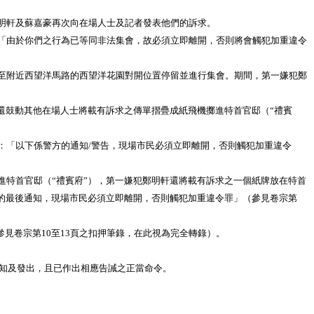
明軒及蘇嘉豪再次向在場人士及記者發表他們的訴求。
「由於你們之行為已等同非法集會，故必須立即離開，否則將會觸犯加重違令
至附近西望洋馬路的西望洋花園對開位置停留並進行集會。期間，第一嫌犯鄭
鼓動其他在場人士將載有訴求之傳單摺疊成紙飛機擲進特首官邸（“禮賓
「以下係警方的通知/警告，現場市民必須立即離開，否則觸犯加重違令
特首官邸（“禮賓府”），第一嫌犯鄭明軒還將載有訴求之一個紙牌放在特首
的最後通知，現場市民必須立即離開，否則觸犯加重違令罪」（參見卷宗第
見卷宗第10至13頁之扣押筆錄，在此視為完全轉錄）。
通知及發出，且已作出相應告誡之正當命令。