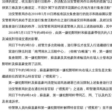
法律的規定，依法進行遊行活動外，亦須配合治安警察局作出倘有的措施”以及
律第三條及第七條規定，不容許 閣下在西望洋花園的公共地方進行集會活動”
治安警察局亦在2016年5月10日將核准該次集會遊行的批示和路線圖以
安警察局代表給予是次遊行集會活動作出之遊行路線安排和路線圖，及經治安
述集會遊行活動的秩序，治安警察局當時派遣警務人員沿上述路線執勤，其
2016年5月15日下午約4時40分，由第一嫌犯鄭明軒和蘇嘉豪帶領共
及減低對現場交通的影響。
同日下午約5時5分，經警方多次勸喻後，遊行隊伍才改至人行道繼續行
當遊行隊伍到達「南灣湖水上活動中心」（俗稱“白帳篷”）時，第一嫌犯
集會期間，第一嫌犯鄭明軒、蘇嘉豪及其他參與者輪流向在場人士發表訴求
鄭明軒及蘇嘉豪使用了話筒。
同日下午約5時30分，蘇嘉豪聯同第一嫌犯鄭明軒向在場人士宣告是次集會
繼續前往西望洋山特首官邸（“禮賓府”）。
第一嫌犯鄭明軒及蘇嘉豪均清楚知道民政總署已依法限制上述集會遊行活動不可
治安警察局於是在通往特首官邸（“禮賓府”）之道路，即聖珊澤馬路設置
同日下午約6時14分，蘇嘉豪、第一嫌犯鄭明軒帶同乙、丙、丁以及約五十
及表達訴求。
特警隊人員向蘇嘉豪和第一嫌犯鄭明軒解釋特首官邸（“禮賓府”）並不接