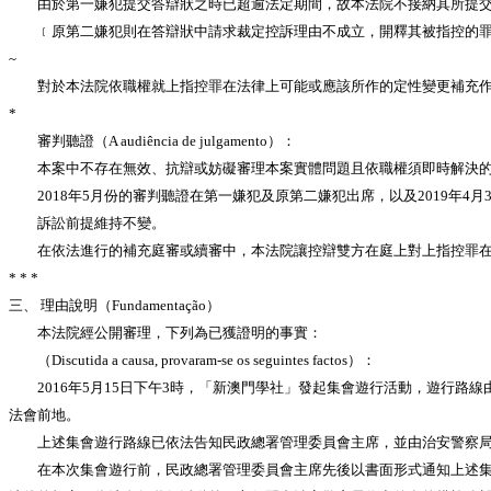
由於第一嫌犯提交答辯狀之時已超逾法定期間，故本法院不接納其所提交
﹝原第二嫌犯則在答辯狀中請求裁定控訴理由不成立，開釋其被指控的罪
~
對於本法院依職權就上指控罪在法律上可能或應該所作的定性變更補充作出
*
審判聽證（A audiência de julgamento）：
本案中不存在無效、抗辯或妨礙審理本案實體問題且依職權須即時解決的
2018年5月份的審判聽證在第一嫌犯及原第二嫌犯出席，以及2019年4
訴訟前提維持不變。
在依法進行的補充庭審或續審中，本法院讓控辯雙方在庭上對上指控罪在法
* * *
三、 理由說明（Fundamentação）
本法院經公開審理，下列為已獲證明的事實：
（Discutida a causa, provaram-se os seguintes factos）：
2016年5月15日下午3時，「新澳門學社」發起集會遊行活動，遊行路
法會前地。
上述集會遊行路線已依法告知民政總署管理委員會主席，並由治安警察局
在本次集會遊行前，民政總署管理委員會主席先後以書面形式通知上述集會遊