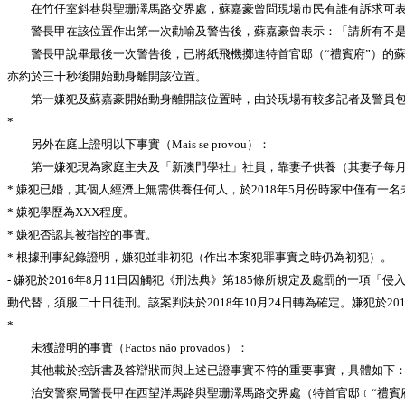
在竹仔室斜巷與聖珊澤馬路交界處，蘇嘉豪曾問現場市民有誰有訴求可表達
警長甲在該位置作出第一次勸喻及警告後，蘇嘉豪曾表示：「請所有不是
警長甲說畢最後一次警告後，已將紙飛機擲進特首官邸（“禮賓府”）的蘇嘉
亦約於三十秒後開始動身離開該位置。
第一嫌犯及蘇嘉豪開始動身離開該位置時，由於現場有較多記者及警員包圍
*
另外在庭上證明以下事實（Mais se provou）：
第一嫌犯現為家庭主夫及「新澳門學社」社員，靠妻子供養（其妻子每月收
* 嫌犯已婚，其個人經濟上無需供養任何人，於2018年5月份時家中僅有一
* 嫌犯學歷為XXX程度。
* 嫌犯否認其被指控的事實。
* 根據刑事紀錄證明，嫌犯並非初犯（作出本案犯罪事實之時仍為初犯）。
- 嫌犯於2016年8月11日因觸犯《刑法典》第185條所規定及處罰的一項「侵入
動代替，須服二十日徒刑。該案判決於2018年10月24日轉為確定。嫌犯於201
*
未獲證明的事實（Factos não provados）：
其他載於控訴書及答辯狀而與上述已證事實不符的重要事實，具體如下
治安警察局警長甲在西望洋馬路與聖珊澤馬路交界處（特首官邸﹝“禮賓府