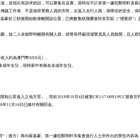
，並指出有訴求的話，可以聚集在這裏，當時在不計算第一嫌犯鄭明軒及蘇
傳媒工作者、不是值班警務人員的市民，企返入去行人路，保障你的安全，保
豪於三秒後開始動身離開該位置，已將數隻紙飛擲進特首官邸（“禮賓府”）及
，故二人未能即時離開有關人群。經警長呼籲現場警員及人員散開，且人群
入約為澳門幣XXX元）。
名未成年女兒，現時家中有兩名未成年女兒。
限制公眾進入之地方罪」，而於2018年10月4日被第CR5-17-0093-PCC
8年11月16日已繳付有關罰金。
：
”﹞後方）再向蘇嘉豪、第一嫌犯鄭明軒等集會遊行人士所作出的警告內容為