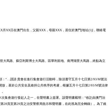
X月XX日在澳門出生，父親XXX，母親XXX，居住於澳門[地址(1)]，聯絡電
四世大馬路、蘇亞利斯博士大馬路、區華利前地、南灣湖景大馬路，終點為立
…謹請 貴會在進行集會遊行活動時，除須遵守五月十七日第2/93/M號法
放，基於公共安全及維持公共秩序的考慮，根據五月十七日第2/93/M號法律
）。
本次集會遊行發起人之一，在聲明書上簽署。該聲明書載明：“收訖由澳門治
第28頁至第29頁之治安警察局批示和聲明書，在此視為完全轉錄）。為了維