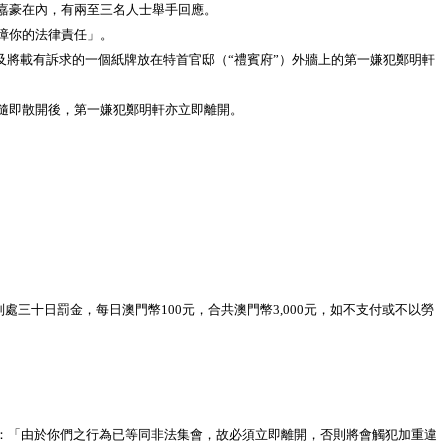
嘉豪在內，有兩至三名人士舉手回應。
障你的法律責任」。
將載有訴求的一個紙牌放在特首官邸（“禮賓府”）外牆上的第一嫌犯鄭明軒
隨即散開後，第一嫌犯鄭明軒亦立即離開。
號卷宗判處三十日罰金，每日澳門幣100元，合共澳門幣3,000元，如不支付或不以勞
：「由於你們之行為已等同非法集會，故必須立即離開，否則將會觸犯加重違