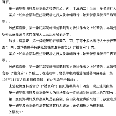
可否。
第一嫌犯鄭明軒及蘇嘉豪之後帶同乙、丙、丁及約二十至三十多名遊行人士
基於上述集會活動已妨礙現場之行人及車輛通行，治安警察局警長甲透過揚
罪」。
雖然蘇嘉豪、第一嫌犯鄭明軒清楚聽到警方依法作出之上述警告，亦清楚理
明軒及蘇嘉豪再次向在場人士及記者發表訴求。
隨後，蘇嘉豪、第一嫌犯鄭明軒帶同乙、丙、丁等十多名遊行人士步行至西
府”）內，並準備將手持的紙飛機擲進特首官邸（“禮賓府”）內。
基於上述集會活動已妨礙現場之行人及車輛通行，治安警察局警長甲再透過
罪」。
雖然蘇嘉豪、第一嫌犯鄭明軒清楚聽到警方依法作出之上述警告，亦清楚理
官邸（“禮賓府”）外牆上，在過程中，警長甲繼續透過揚聲器向蘇嘉豪、第
103至114頁之觀看影碟筆錄，在此視為完全轉錄）。
上述被擲進特首官邸（“禮賓府”）的紙飛機共有十四隻，現正連同由第一嫌
第一嫌犯鄭明軒及蘇嘉豪等人的非法集會一直延續到同日晚上約7時5分，
第一嫌犯鄭明軒及蘇嘉豪均是在自願、自由及有意識的狀態下，故意違反第2
第一嫌犯及蘇嘉豪均清楚知道其行為違法，會受相應之法律制裁。
答辯狀9：