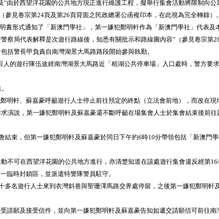
“由於西望洋花園的公共地方現正進行維護工程，擬舉行集會活動將限制向公眾
（參見卷宗第24頁及第26頁背面之民政總署公函複印本，在此視為完全轉錄）
聲明書形式通知了「新澳門學社」，第一嫌犯鄭明軒作為「新澳門學社」代表及
警察局代表解釋是次遊行路線後，知悉有關批示和路線圖內容”（參見卷宗第2
中包括警長甲負責自南灣湖景大馬路路段開始參與執勤。
約八百人的遊行隊伍途經南灣湖景大馬路近「栢湖公共停車場」入口處時，警方要
進。
鄭明軒、蘇嘉豪呼籲遊行人士停止前往預定的終點（立法會前地），而改在現
演說，第一嫌犯鄭明軒及蘇嘉豪還不斷呼籲在場集會人士於集會結束後前往西
結束，但第一嫌犯鄭明軒及蘇嘉豪於同日下午約6時10分帶領包括「新澳門
在西望洋花園的公共地方進行，亦清楚知道在該處遊行集會違反經第16/200
一臨時封鎖區，並派遣特警隊警員駐守。
多名遊行人士來到衣灣斜巷與聖珊澤馬路交界處停留，之後第一嫌犯鄭明軒及
受請願及接受信件，並向第一嫌犯鄭明軒及蘇嘉豪告知如遞交請願信可前往南