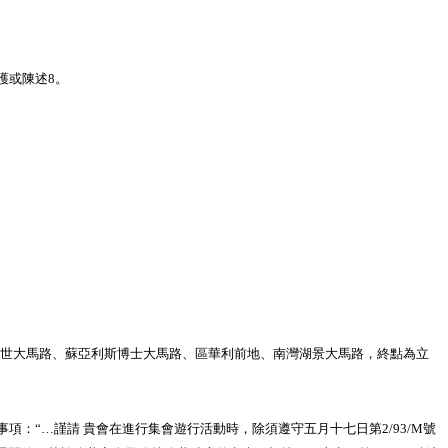
護或陳述8。
四世大馬路、蘇亞利斯博士大馬路、區華利前地、南灣湖景大馬路，終點為立
“…謹請 貴會在進行集會遊行活動時，除須遵守五月十七日第2/93/M號