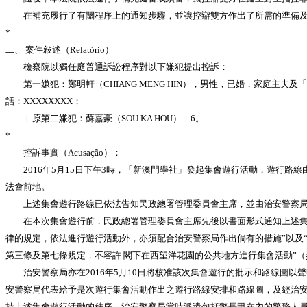
在補充履行了有關程序上的通知步驟，並讓控辯雙方作出了所需的準備及
*
二、 案件敍述（Relatório）
檢察院以獨任庭普通訴訟程序對以下嫌犯提出控訴：
第一嫌犯：鄭明軒（CHIANG MENG HIN），男性，已婚，家庭主夫及「新
話：XXXXXXXX；
﹝原第二嫌犯：蘇嘉豪（SOU KA HOU）﹞6。
*
控訴事實（Acusação）：
2016年5月15日下午3時，「新澳門學社」發起集會遊行活動，遊行路
法會前地。
上述集會遊行路線已依法告知民政總署管理委員會主席，並由治安警察局
在本次集會遊行前，民政總署管理委員會主席先後以書面形式通知上述集會遊
律的規定，依法進行遊行活動外，亦須配合治安警察局作出倘有的措施”以及“
第三條及第七條規定，不容許 閣下在西望洋花園的公共地方進行集會活動”（
治安警察局亦在2016年5月10日將核准該次集會遊行的批示和路線圖以
安警察局代表給予是次遊行集會活動作出之遊行路線安排和路線圖，及經治安
持上述集會遊行活動的秩序，治安警察局當時派遣包括警長甲在內的警務人