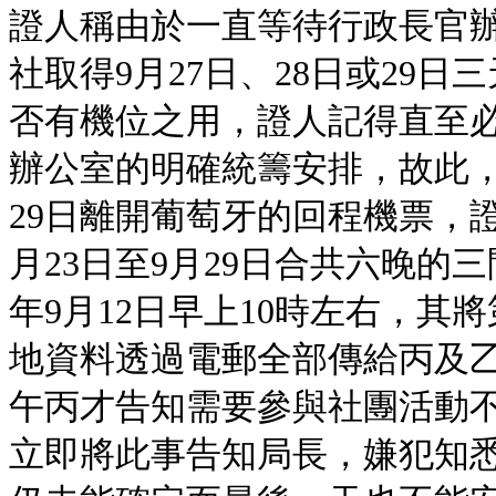
證人稱由於一直等待行政長官
社取得9月27日、28日或29
否有機位之用，證人記得直至
辦公室的明確統籌安排，故此，
29日離開葡萄牙的回程機票，
月23日至9月29日合共六晚的
年9月12日早上10時左右，其將
地資料透過電郵全部傳給丙及
午丙才告知需要參與社團活動不
立即將此事告知局長，嫌犯知