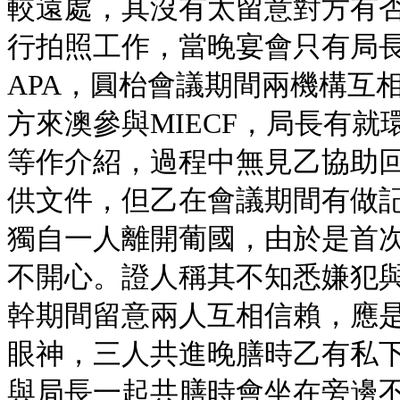
較遠處，其沒有太留意對方有
行拍照工作，當晚宴會只有局長
APA，圓枱會議期間兩機構互
方來澳參與MIECF，局長有
等作介紹，過程中無見乙協助
供文件，但乙在會議期間有做記
獨自一人離開葡國，由於是首
不開心。證人稱其不知悉嫌犯
幹期間留意兩人互相信賴，應
眼神，三人共進晚膳時乙有私
與局長一起共膳時會坐在旁邊