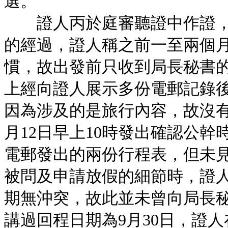
選。
證人丙於庭審聽證中作證，敘
的經過，證人稱之前一至兩個
慣，故出發前只收到局長秘書
上經向證人展示多份電郵記錄
因為涉及的是旅行內容，故沒有打
月12日早上10時發出確認公
電郵發出的兩份行程表，但未
被問及申請放假的細節時，證
期無沖突，故此並未曾向局長
講過回程日期為9月30日，證