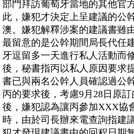
部門拜訪葡萄牙當地的其他官方
此，嫌犯才決定上呈建議的公幹行
澳。嫌犯解釋涉案的建議書雖
最留意的是公幹期間局長代任
牙逗留多一天進行私人活動而修
後，秘書指丙以私人原因要求提
書已與兩名公幹人員確認過公
丙的要求後，考慮9月28日原
後，嫌犯認為讓丙參加XXX協
時，由於司長辦來電查詢指建
犯才發現建議書中的回程日期無