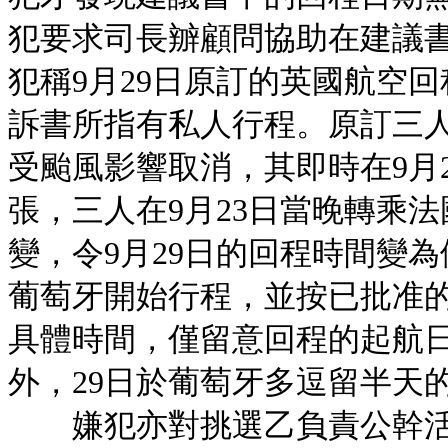
犯要求司長辧顧問協助在建議
犯稱9月29日原訂的英國航空
訴書所指有私人行程。原訂三人
受颱風影響取消，其即時在9月
張，三人在9月23日當晚轉乘
變，令9月29日的回程時間變為
葡萄牙開始行程，並按已批准
具體時間，僅留意回程的起航日
外，29日於葡萄牙多逗留半天
嫌犯亦對挑選乙負責公幹活