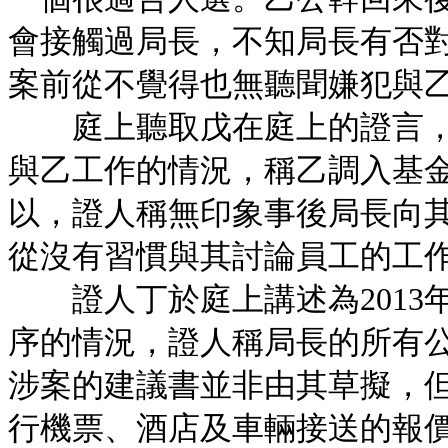
會接觸過局長，不知局長有否
案前從不覺得也無聽聞嫌犯與
庭上聽取戊在庭上的證言，
與乙工作的情況，稱乙調入基
以，證人稱無印象事後局長向
從沒有習慣與其討論員工的工
證人丁於庭上講述為2013
序的情況，證人稱局長的所有
涉案的建議書並非由其草擬，
行機票、酒店及車輛接送的報