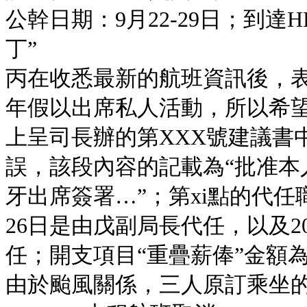
公幹日期：9月22-29日；到達H
丁”
丙在收悉最新的航班資訊後，表示
年假以出席私人活動，所以希
上呈司長辦的第XXX號建議書中
誤，該段內容的記載為“批准本人
牙出席簽署…”；第xi點的代任職
26日是由戊副局長代任，以及20
任；開支項目“重疊薪俸”金額為MOP
由於颱風關係，三人原訂乘坐的2