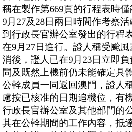
稱在製作第669頁的行程表時僅
9月27及28日兩日時間作考
到行政長官辦公室發出的行程表
在9月27日進行。證人稱受颱風
消後，證人已在9月23日立即
問及既然上機前仍未能確定具
公幹成員一同返回澳門，證人
慮按已核准的日期追機位，有
行政長官辦公室及其他部門的
其在公幹期間的工作內容，抵