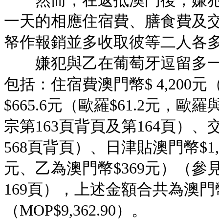
然而，在返抵澳門後，嫌犯
一天的相應住宿費、膳食費及
帑作報銷並多收取彼等二人各
嫌犯與乙在葡萄牙逗留多一
包括：住宿費澳門幣$ 4,200
$665.6元（歐羅$61.2元，歐
宗第163頁背頁及第164頁）、
568頁背頁）、日津貼澳門幣$1,4
元、乙為澳門幣$369元）（參見
169頁），上述金額合共為澳
（MOP$9,362.90）。