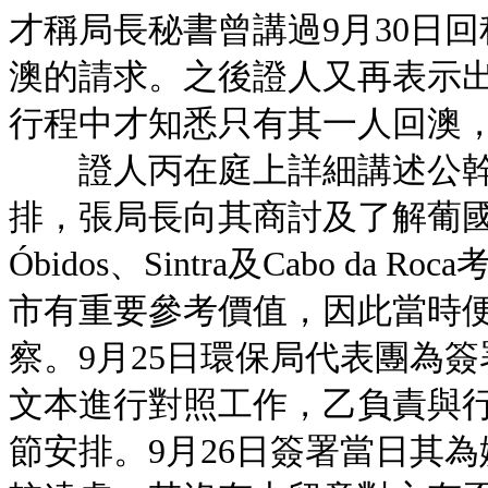
才稱局長秘書曾講過9月30日
澳的請求。之後證人又再表示出
行程中才知悉只有其一人回澳
證人丙在庭上詳細講述公幹的
排，張局長向其商討及了解葡
Óbidos、Sintra及Cabo da
市有重要參考價值，因此當時便決
察。9月25日環保局代表團為
文本進行對照工作，乙負責與
節安排。9月26日簽署當日其