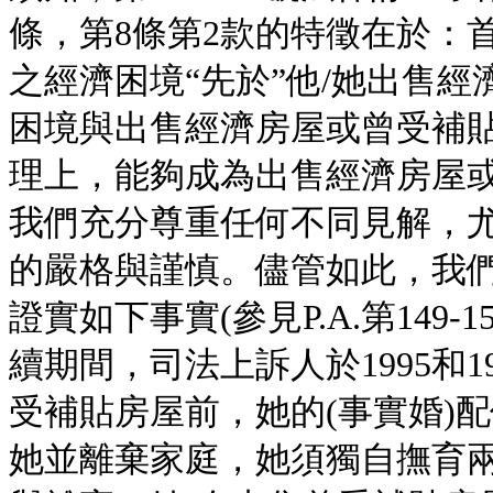
條，第8條第2款的特徵在於：
之經濟困境“先於”他/她出售
困境與出售經濟房屋或曾受補
理上，能夠成為出售經濟房屋
我們充分尊重任何不同見解，
的嚴格與謹慎。儘管如此，我
證實如下事實(參見P.A.第149
續期間，司法上訴人於1995和
受補貼房屋前，她的(事實婚)
她並離棄家庭，她須獨自撫育