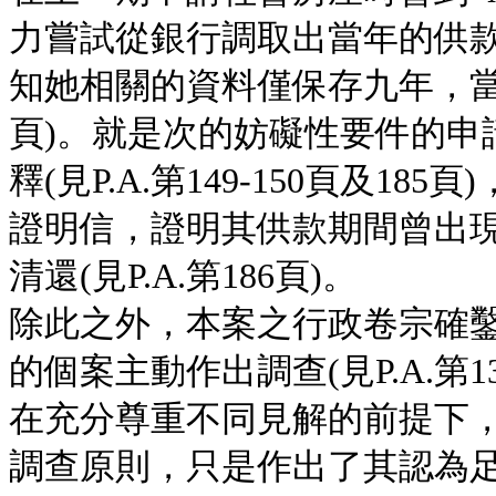
力嘗試從銀行調取出當年的供
知她相關的資料僅保存九年，當年
頁)。就是次的妨礙性要件的申
釋(見P.A.第149-150頁及1
證明信，證明其供款期間曾出現
清還(見P.A.第186頁)。
除此之外，本案之行政卷宗確
的個案主動作出調查(見P.A.第1
在充分尊重不同見解的前提下
調查原則，只是作出了其認為