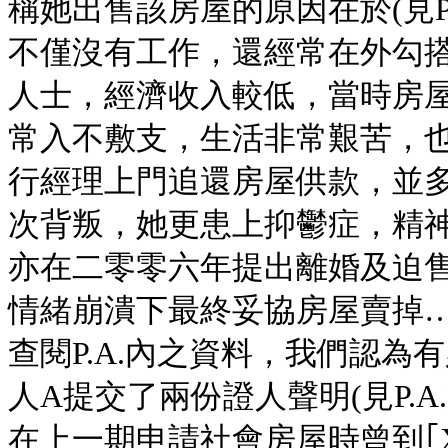
稱她出售該房屋的原因在於(見P.
不僅沒有工作，還經常在外勾
人士，經濟收入較低，當時房
常入不敷支，生活非常艱苦，
行經理上門追還房屋供款，並
次背叛，她更患上抑鬱症，精
亦在二零零六年提出離婚及迫
情緒崩潰下最終妥協房屋賣掉
查閱P.A.內之資料，我們認
人A提交了兩份證人聲明(見P.A
在上一期申請社會房屋時曾到｢