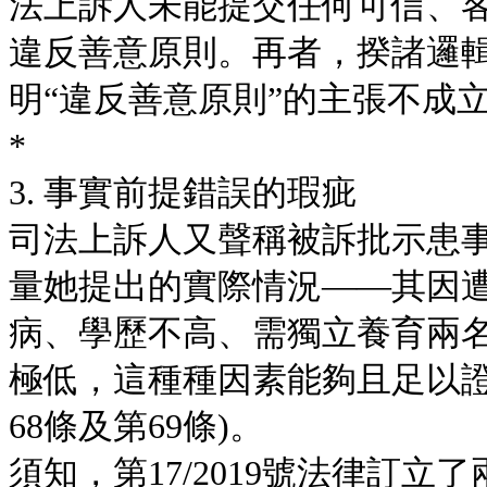
法上訴人未能提交任何可信、
違反善意原則。再者，揆諸邏
明“違反善意原則”的主張不成
*
3. 事實前提錯誤的瑕疵
司法上訴人又聲稱被訴批示患
量她提出的實際情況——其因
病、學歷不高、需獨立養育兩
極低，這種種因素能夠且足以證
68條及第69條)。
須知，第17/2019號法律訂立