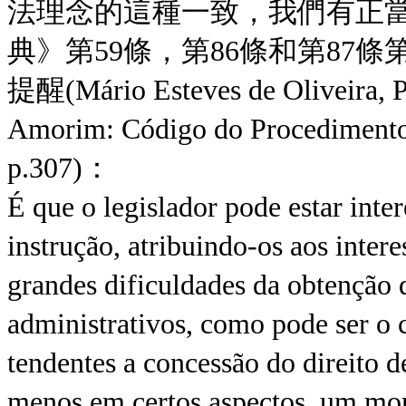
法理念的這種一致，我們有正
典》第59條，第86條和第87
提醒(Mário Esteves de Oliveira, P
Amorim: Código do Procedimento 
p.307)：
É que o legislador pode estar inte
instrução, atribuindo-os aos inte
grandes dificuldades da obtenção 
administrativos, como pode ser o 
tendentes a concessão do direito d
menos em certos aspectos, um mon