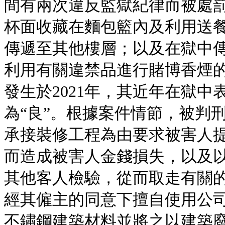
間有兩次違反監獄紀律而被處
杯面收藏在麵包籃內及利用送
傳遞至其他樓層；以及在獄中
利用有關違禁品進行賭博香煙
發生於2021年，其近年在獄
為“良”。根據案件情節，被判
承接裝修工程為由要求被害人
而造成被害人金錢損失，以及
其他客人檢驗，從而取走有關
經其僱主的同意下擅自使用公
不鏽鋼建築材料並將之以建築