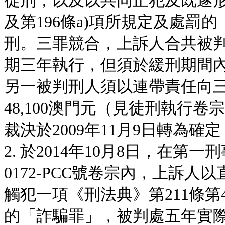
徒刑；以及以共同正犯及既遂形
及第196條a)項所規定及處罰
刑。三罪競合，上訴人合共被
期三年執行，但須於緩刑期間
另一被判刑人須以連帶責任向三間
48,100澳門元（見徒刑執行卷宗
裁決於2009年11月9日轉為確
2. 於2014年10月8日，在第一
0172-PCC號卷宗內，上訴
觸犯一項《刑法典》第211條第4
的「詐騙罪」，被判處五年實