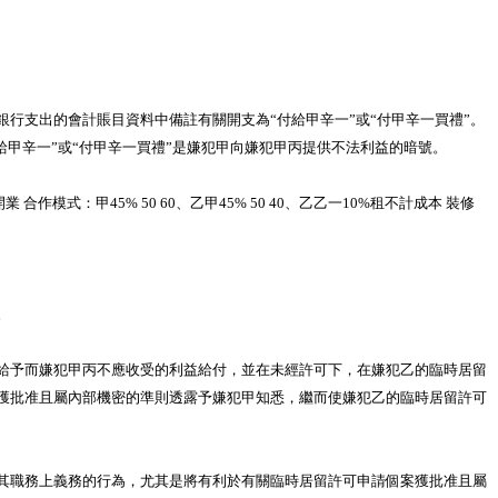
銀行支出的會計賬目資料中備註有關開支為“付給甲辛一”或“付甲辛一買禮”。
付給甲辛一”或“付甲辛一買禮”是嫌犯甲向嫌犯甲丙提供不法利益的暗號。
模式：甲45% 50 60、乙甲45% 50 40、乙乙一10%租不計成本 裝修
。
給予而嫌犯甲丙不應收受的利益給付，並在未經許可下，在嫌犯乙的臨時居留
獲批准且屬內部機密的準則透露予嫌犯甲知悉，繼而使嫌犯乙的臨時居留許可
其職務上義務的行為，尤其是將有利於有關臨時居留許可申請個案獲批准且屬