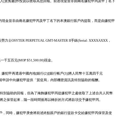
款項存入[貴賓廳]作投資以收取高息回報。前述現金並非由兩名嫌犯甲丙及甲丁名下
買手錶的現金並非由兩名嫌犯甲丙及甲丁名下的本澳銀行賬戶內提取，而是由嫌犯甲
ER PERPETUAL GMT-MASTER II手錶(Serial: XXXXAXXX，
元(MOP $51,500.00)現金。
同日，嫌犯甲再透過中國內地[銀行(2)][銀行帳戶(3)]將人民幣十五萬四千元
丙在某一臨時居留申請中向嫌犯甲提供「貿促局」內部機密資訊及特別協助的報酬。
訊及特別協助的回報，但為了掩飾嫌犯甲丙從嫌犯甲之處收取了上述合共人民幣
而是先將之保管起來，隔一段時間後再以轉折的方式將款項交予嫌犯甲丙。
戶，同時，嫌犯甲庚會將前述終點賬戶的銀行提款卡交給嫌犯甲丙保管及使