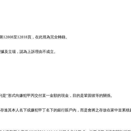
2808至12818頁，在此視為完全轉錄。
理據及立場，認為上訴理由不成立。
是”形式向嫌犯甲丙交付某一金額的現金，目的是鞏固彼等的關係。
存進其本人名下或嫌犯甲丁名下的銀行賬戶內，而是會將之存放在家中並累積