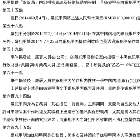
犯甲提供「貿促局」內部機密資訊及特別協助的報酬，且嫌犯甲辛向嫌犯甲
第五十五點
翌日(2014年9月4日)，嫌犯甲丙將上述人民幣十萬元(RMB¥100,000
第五十六點
嫌犯甲分別於2014年2月14日及2014年9月3日在其中國內地的銀行
另外，嫌犯甲於2014年7月25日向嫌犯甲丙提供利益時也是透過嫌犯甲辛作
第五十九點
事件揭發後，廉署人員在[公司(1)]的嫌犯甲癸辦公室內搜獲一本黑色記事本，有關記事
行政財務>集團 架構 業務人員 提成 業務量」。當中所提及的“乙乙一10%”正正
第六十一點
事件揭發後，廉署人員在嫌犯甲丙的住所內搜獲一張中國內地[銀行(1)][銀行
上述提款卡就是由嫌犯甲庚交予嫌犯甲丙保管及使用，目的是使嫌犯甲丙
第六百九十四點
嫌犯甲丙身為公務員，其在擔任「貿促局」主席期間，意圖為自己及他人獲
許可申請個案中作出違反其職務上應遵守的無私與保密義務，尤其是將因其
申請個案獲得正面的審批結果，而嫌犯甲丙向嫌犯甲所收取的不法利益是作
第六百九十五點
嫌犯甲明知嫌犯甲丙是公務員，仍多次及持續給予嫌犯甲丙本人不應收受的