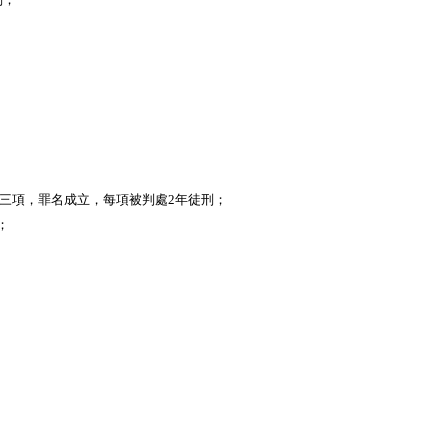
外三項，罪名成立，每項被判處2年徒刑；
；