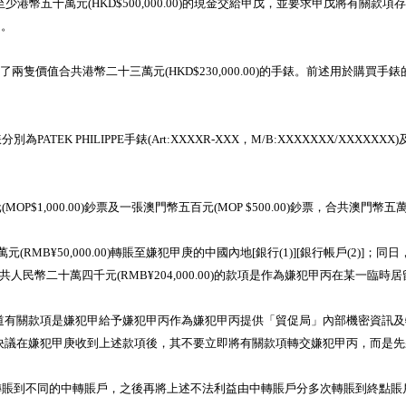
港幣五十萬元(HKD$500,000.00)的現金交給甲戊，並要求甲戊將有關
的。
兩隻價值合共港幣二十三萬元(HKD$230,000.00)的手錶。前述用於購
PE手錶(Art:XXXXR-XXX，M/B:XXXXXXX/XXXXXXX)及勞力士OSYT
0.00)鈔票及一張澳門幣五百元(MOP $500.00)鈔票，合共澳門幣五萬一千五百
元(RMB¥50,000.00)轉賬至嫌犯甲庚的中國內地[銀行(1)][銀行帳戶(2)]；
2)]。前述合共人民幣二十萬四千元(RMB¥204,000.00)的款項是作為嫌犯甲
其清楚知道有關款項是嫌犯甲給予嫌犯甲丙作為嫌犯甲丙提供「貿促局」內部機密資
及甲庚共同決議在嫌犯甲庚收到上述款項後，其不要立即將有關款項轉交嫌犯甲丙，
到不同的中轉賬戶，之後再將上述不法利益由中轉賬戶分多次轉賬到終點賬