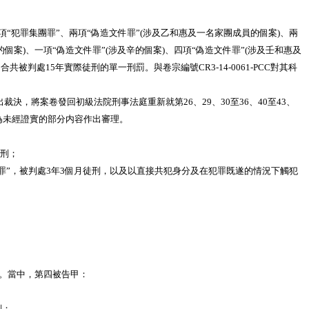
犯一項“犯罪集團罪”、兩項“偽造文件罪”(涉及乙和惠及一名家團成員的個案)、兩
的個案)、一項“偽造文件罪”(涉及辛的個案)、四項“偽造文件罪”(涉及壬和惠及
判處15年實際徒刑的單一刑罰。與卷宗編號CR3-14-0061-PCC對其科
，將案卷發回初級法院刑事法庭重新就第26、29、30至36、40至43、
認定為未經證實的部分内容作出審理。
徒刑；
黑錢罪”，被判處3年3個月徒刑，以及以直接共犯身分及在犯罪既遂的情況下觸犯
錄。當中，第四被告甲：
刑；