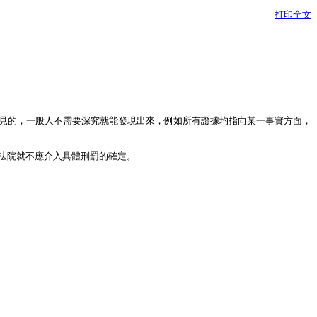
打印全文
而易見的，一般人不需要深究就能發現出來，例如所有證據均指向某一事實方面，
審法院就不應介入具體刑罰的確定。