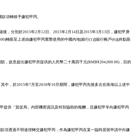
將有關款項轉移予嫌犯甲丙。
分別於2015年2月12日、2015年2月14日及2015年3月13日，嫌犯甲庚
000.00)轉賬至上述由嫌犯甲丙實際使用的中國內地[銀行(1)][銀行帳戶(6)](終點賬
意超出嫌犯甲所提供的人民幣二十萬四千元(RMB¥204,000.00)，目的
中，於2015年7月至2018年10月期間，嫌犯甲丙先後多次在珠海以上述中
嫌犯甲提供「貿促局」內部機密資訊及特別協助的報酬，且嫌犯甲辛向嫌犯甲丙
將有關款項透過不明途徑轉交嫌犯甲丙，作為嫌犯甲丙在某一臨時居留申請中向嫌