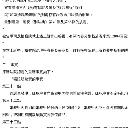
- 在說明理由方面出現不可補救之矛盾；
- 審查證據方面明顯有錯誤及違反“疑罪無從”原則；
- 就“加重清洗黑錢罪”的判處存有錯誤適用法律的瑕疵；
- 量刑過重，違反《刑法典》第40條及第65條的規定。
*
被告甲丙及檢察院就上述上訴作出答覆，有關內容分別載於卷宗第12804頁及第1
*
在本上訴中，檢察院助理檢察長發表意見，維持檢察院在上訴答覆中所持的
*
二、 事實
原審法院認定的重審事實如下：
『獲證明屬實的事實：
第三十一點
經調查發現，嫌犯甲會向嫌犯甲丙提供間歇性利益。嫌犯甲會不定時以“利
第三十二點
嫌犯甲丙收到由嫌犯甲給付的上述“利是”後，嫌犯甲丙並不會將有關現金
回報，或利用有關款項購買高價值商品。
第三十三點