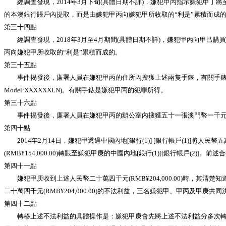
經調查發現，2014年3月下旬(具體日期不詳)，嫌犯甲丙指示嫌犯甲丁將至少
的本澳銀行賬戶內提取，而是由嫌犯甲丙向嫌犯甲所收取的“利是”累積而成
第三十四點
經調查發現，2018年3月至4月期間(具體日期不詳)，嫌犯甲丙向甲己購買了
丙向嫌犯甲所收取的“利是”累積而成的。
第三十五點
事件揭發後，廉署人員在嫌犯甲丙的住所內搜獲上述兩隻手錶，有關手錶分別為PATEK PHILIP
Model:XXXXXXLN)。有關手錶是嫌犯甲丙的犯罪所得。
第三十六點
事件揭發後，廉署人員在嫌犯甲丙的辦公室內搜獲五十一張澳門幣一千元(MOP$1,00
第四十點
2014年2月14日，嫌犯甲透過中國內地[銀行(1)] [銀行帳戶(1)]將人民幣五萬
(RMB¥154,000.00)轉賬至嫌犯甲庚的中國內地[銀行(1)][銀行帳戶(
第四十一點
嫌犯甲庚收到上述人民幣二十萬四千元(RMB¥204,000.00)時，
二十萬四千元(RMB¥204,000.00)的不法利益，三名嫌犯甲、甲丙
第四十二點
轉移上述不法利益的具體操作是：嫌犯甲庚會先將上述不法利益分多次轉賬