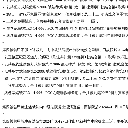
➢ 以共犯方式觸犯第2/2006 號法律第3條第1款、第2款和第3款結合第4
➢ 觸犯一項“犯罪集團罪”而被判處6年6個月徒刑；及二十三項“偽造文件罪”
➢ 上述之犯罪競合，合共被判處20年實際徒刑之單一刑罰；
➢ 在卷宗編號CR3-14-0061-PCC內因觸犯兩項“相當巨額詐騙罪”而每
➢ 與卷宗編號CR3-14-0061-PCC之犯罪數罪並罰，合共被判處24年實際徒
*
第四被告甲不服上述裁判，向中級法院提出判決無效之爭辯，而該院於2024
- 以直接正犯及既遂方式觸犯《刑法典》第339條第1款結合第336條第1
- 以共犯及連續犯方式觸犯第2/2006 號法律第3條第1款、第2款和第3款
- 以共犯方式觸犯第2/2006 號法律第3條第1款、第2款和第3款結合第4
- 觸犯一項“犯罪集團罪”而被判處6年6個月徒刑；及二十三項“偽造文件罪”
- 上述犯罪競合，合共被判處18年9個月實際徒刑之單一刑罰；
- 與卷宗編號CR3-14-0061-PCC之犯罪數罪並罰，合共被判處22年9個月
*
第四被告甲就上述裁決向中級法院提出澄清聲請，而該院於2024年10月10
*
第四被告甲就中級法院於2024年6月27日作出的裁判向本院提出上訴，主要