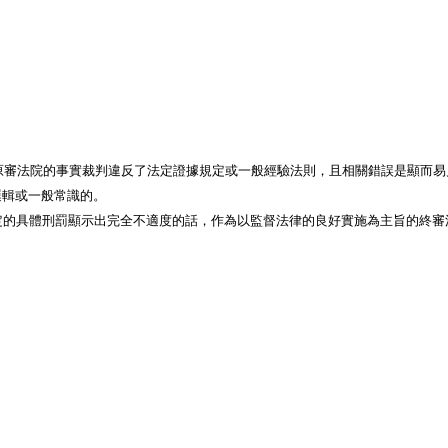
是指原審法院的事實裁判違反了法定證據規定或一般經驗法則，且相關錯誤是顯
邏輯或一般常識的。
在所確定的具體刑罰顯示出完全不適度的話，作為以監督法律的良好實施為主旨的終