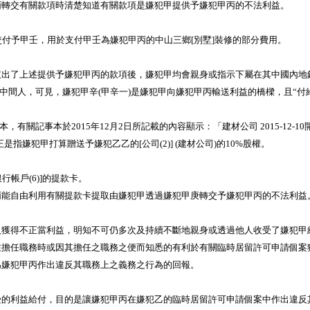
丙轉交有關款項時清楚知道有關款項是嫌犯甲提供予嫌犯甲丙的不法利益。
.00)交付予甲壬，用於支付甲壬為嫌犯甲丙的中山三鄉[別墅]裝修的部分費用。
賬戶支出了上述提供予嫌犯甲丙的款項後，嫌犯甲均會親身或指示下屬在其中國內地
為中間人，可見，嫌犯甲辛(甲辛一)是嫌犯甲向嫌犯甲丙輸送利益的橋樑，且“
本於2015年12月2日所記載的內容顯示：「建材公司 2015-12-10開業 合作
是指嫌犯甲打算贈送予嫌犯乙乙的[公司(2)] (建材公司)的10%股權。
帳戶(6)]的提款卡。
能自由利用有關提款卡提取由嫌犯甲透過嫌犯甲庚轉交予嫌犯甲丙的不法利益
得不正當利益，明知不可仍多次及持續不斷地親身或透過他人收受了嫌犯甲
在擔任職務時或因其擔任之職務之便而知悉的有利於有關臨時居留許可申請個案
為嫌犯甲丙作出違反其職務上之義務之行為的回報。
利益給付，目的是讓嫌犯甲丙在嫌犯乙的臨時居留許可申請個案中作出違反