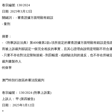
卷宗編號: 130/2024
日期: 2025年3月12日
關鍵詞： - 審查證據方面明顯有錯誤
- 量刑
摘要：
- 《刑事訴訟法典》第400條第2款c項所規定的審查證據方面明顯有錯誤
而被上訴裁判卻認定一個完全相反的事實，且其心證理由說明是明顯不符合
- 只要不存在對法定限制規範 - 刑罰幅度 - 或經驗法則的違反，也不存
裁判書製作人
何偉寧
澳門特別行政區終審法院裁判
卷宗編號： 130/2024 (刑事上訴案)
上訴人： 甲 (第四被告)
日期： 2025年3月12日
*