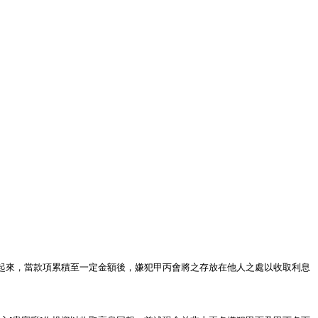
起來，當款項累積至一定金額後，嫌犯甲丙會將之存放在他人之處以收取利息