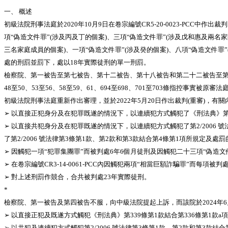
一、 概述
初級法院刑事法庭於2020年10月9日在卷宗編號CR5-20-0023-PCC
項“偽造文件罪”(涉及丙及丁的個案)、三項“偽造文件罪”(涉及戊和惠及兩名家
三名家庭成員的個案)、一項“偽造文件罪”(涉及癸的個案)、八項“偽造文件罪”
處的刑罰並罰下，處以18年實際徒刑的單一刑罰。
檢察院、第一被告至第七被告、第十二被告、第十八被告和第二十二被告至第二十
48至50、53至56、58至59、61、694至698、701至703條指控
初級法院刑事法庭重新作出審理，並於2022年5月20日作出裁判(重審)，有關
➢ 以直接正犯身分及在犯罪既遂的情況下，以連續犯方式觸犯了《刑法典》第33
➢ 以直接共犯身分及在犯罪既遂的情況下，以連續犯方式觸犯了第2/2006 
了第2/2006 號法律第3條第1款、第2款和第3款結合第4條第1項所規定及處
➢ 因觸犯一項“犯罪集團罪”而被判處6年6個月徒刑及因觸犯二十三項“偽造文
➢ 在卷宗編號CR3-14-0061-PCC內因觸犯兩項“相當巨額詐騙罪”而每
➢ 對上述刑罰作競合，合共被判處23年實際徒刑。
*
檢察院、第一被告及第四被告不服，向中級法院提起上訴，而該院於2024年6月
➢ 以直接正犯及既遂方式觸犯《刑法典》第339條第1款結合第336條第1款
➢ 以共犯及連續犯方式觸犯第2/2006 號法律第3條第1款、第2款和第3款