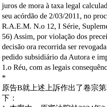
juros de mora à taxa legal calcul
seu acórdão de 2/03/2011, no pro
R.A.E.M. N.o 12, I Série, Suplem
56) Assim, por violação dos precei
decisão ora recorrida ser revogad
pedido subsidiário da Autora e i
1.o Réu, com as legais consequênc
*
原告B就上述上訴作出了卷宗第5
下：