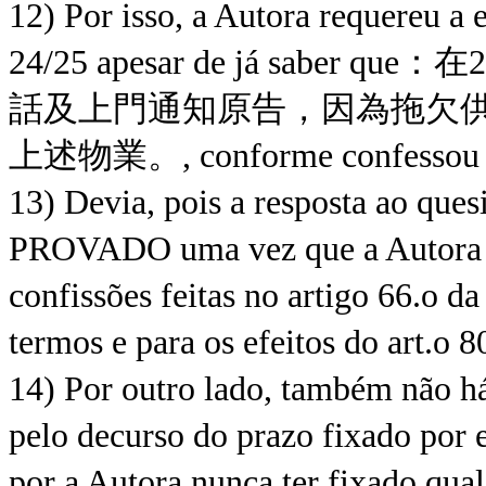
12) Por isso, a Autora requereu a 
24/25 apesar de já sabe
話及上門通知原告，因為拖欠供
上述物業。, conforme confessou no a
13) Devia, pois a resposta ao quesi
PROVADO uma vez que a Autora fi
confissões feitas no artigo 66.o da
termos e para os efeitos do art.o 
14) Por outro lado, também não há
pelo decurso do prazo fixado por 
por a Autora nunca ter fixado qua