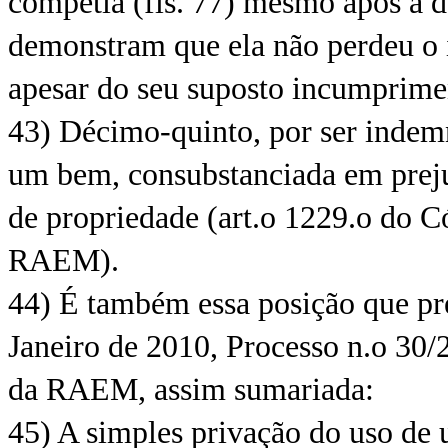
competia (fls. 77) mesmo após a da
demonstram que ela não perdeu o 
apesar do seu suposto incumprime
43) Décimo-quinto, por ser indemn
um bem, consubstanciada em prejuí
de propriedade (art.o 1229.o do Có
RAEM).
44) É também essa posição que pr
Janeiro de 2010, Processo n.o 30/
da RAEM, assim sumariada:
45) A simples privação do uso de 