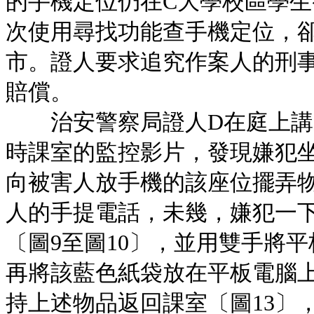
的手機定位仍在C大學校區學
次使用尋找功能查手機定位，
市。證人要求追究作案人的刑事責
賠償。
治安警察局證人D在庭上講
時課室的監控影片，發現嫌犯
向被害人放手機的該座位擺弄
人的手提電話，未幾，嫌犯一
〔圖9至圖10〕，並用雙手將
再將該藍色紙袋放在平板電腦
持上述物品返回課室〔圖13〕