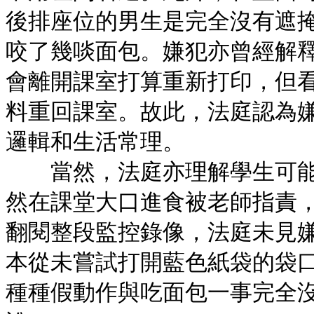
後排座位的男生是完全沒有遮
咬了幾啖面包。嫌犯亦曾經解
會離開課室打算重新打印，但
料重回課室。故此，法庭認為
邏輯和生活常理。
當然，法庭亦理解學生可能
然在課堂大口進食被老師指責
翻閱整段監控錄像，法庭未見
本從未嘗試打開藍色紙袋的袋
種種假動作與吃面包一事完全