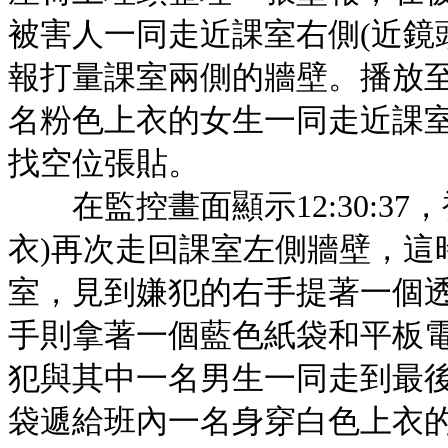
被害人一同走近課室右側(近鏡
報打量課室兩側的牆壁。播放至監
名粉色上衣的女生一同走近課
找空位張貼。
在監控畫面顯示12:30:37
衣)再次走回課室左側牆壁，這
室，見到嫌犯的右手提著一個
手則拿著一個藍色紙袋和平板
犯與其中一名男生一同走到最
袋遞給班內一名身穿白色上衣