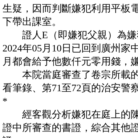
生疑，因而判斷嫌犯利用平板
下帶出課室。
證人E（即嫌犯父親）為嫌
2024年05月10日已回到廣
月都會給予他數仟元零用錢，
本院當庭審查了卷宗所載的書
看筆錄、第71至72頁的治安警
*
經客觀分析嫌犯在庭上的陳
證中所審查的書證，綜合其他