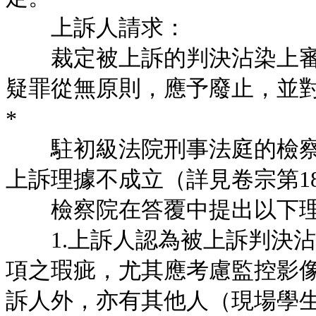
上訴人請求：
裁定被上訴的判決沾染上審
疑罪從無原則，應予廢止，並
*
駐初級法院刑事法庭的檢察
上訴理據不成立（詳見卷宗第18
檢察院在答覆中提出以下理
1.上訴人認為被上訴判決沾有
項之瑕疵，尤其應考慮監控影像時間1
訴人外，亦有其他人（現場學