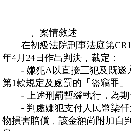
一、案情敘述
在初級法院刑事法庭第CR1-25-
年4月24日作出判決，裁定：
- 嫌犯A以直接正犯及既遂方
第1款規定及處罰的「盜竊罪」
- 上述刑罰暫緩執行，為期
- 判處嫌犯支付人民幣柒仟元(R
物損害賠償，該金額尚附加自