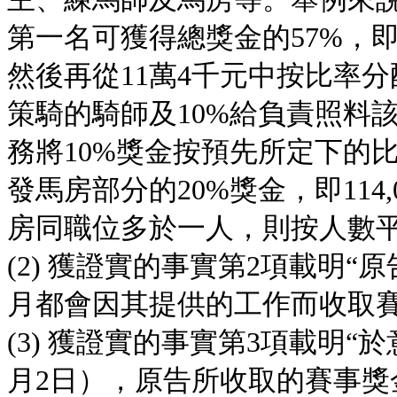
第一名可獲得總獎金的57%，即可獲得
然後再從11萬4千元中按比率分配
策騎的騎師及10%給負責照料
務將10%獎金按預先所定下的
發馬房部分的20%獎金，即114,00
房同職位多於一人，則按人數平
(2) 獲證實的事實第2項載明“
月都會因其提供的工作而收取賽事獎金
(3) 獲證實的事實第3項載明“於
月2日），原告所收取的賽事獎金（Fl