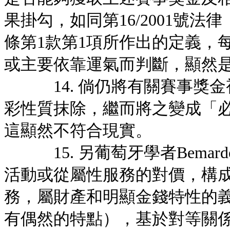
果掛勾，如同第16/2001號
條第1款第1項所作出的定義，
或主要依靠運氣而判斷，顯然
14. 倘仍將有關賽事獎金
彩性質抹除，繼而將之變成「
這顯然不符合現實。
15. 另葡萄牙學者Bemardo 
活動或從屬性服務的對價，構成
務，屬財產和明顯金錢特性的
有偶然的特點），基於對等關