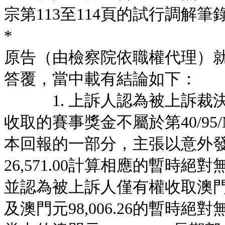
宗第113至114頁的試行調解
*
原告（由檢察院依職權代理）就上
答覆，當中載有結論如下：
1. 上訴人認為被上訴裁決
收取的賽事獎金不屬於第40/95
本回報的一部分，主張以意外
26,571.00計算相應的暫時
並認為被上訴人僅有權收取澳門元4
及澳門元98,006.26的暫時