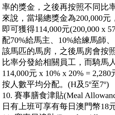
率的獎金，之後再按照不同比
來說，當場總獎金為200,00
即可獲得114,000元(200,000
配70%給馬主、10%給練馬師
該馬匹的馬房，之後馬房會按照
比率分發給相關員工，而騎馬人
114,000元 x 10% x 20%
按人數平均分配。(H及5º至7º)
10. 賽事膳食津貼(Meal All
日有上班可享有每日澳門幣18元