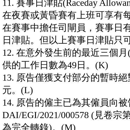
11. 賽事日津貼(Raceday A
在夜賽或黃昏賽有上班可享有每
在賽事中擔任司閘員，賽事日有
日津貼。但以上賽事日津貼只可
12. 在意外發生前的最近三個月(
供的工作日數為49日。(K)
13. 原告僅獲支付部分的暫時絕對
元。(L)
14. 原告的僱主已為其僱員
DAI/EGI/2021/000578
為完全轉錄)。(M)