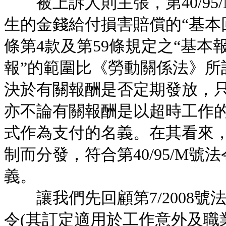
被上訴人則主張，第40/95
生的金錢給付損害賠償的“基本
條第4款及第59條規定之“基本
報”的範圍比《勞動關係法》所
決於有關報酬是否定期發放，
亦不論有關報酬是以超時工作
式作為支付的名義。在其看來
制而分發，符合第40/95/M號
義。
讓我們先回顧第7/2008號法律
令(其訂定適用於工作意外及職