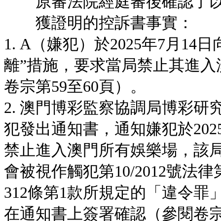
原審法院經庭審後確認了以
獲證明的控訴書事實：
1. A（嫌犯）於2025年7月
離”措施，要求當局禁止其進入
卷宗第59至60頁）。
2. 澳門博彩監察協調局博彩研究
犯發出通知書，通知嫌犯於2025
禁止進入澳門所有娛樂場，該
會被視作觸犯第10/2012號法
312條第1款所規定的「違令
在通知書上簽署確認（參閱卷宗