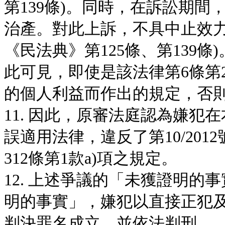
第139條)。同時，在訴訟期
治產。對此上訴，不具中止效力
《民法典》第125條、第139
此可見，即使是該法律第6條第
的個人利益而作出的規定，否
11. 因此，原審法庭認為嫌
誤適用法律，違反了第10/201
312條第1款a)項之規定。
12. 上述爭議的「未獲證明
明的事實」，嫌犯以直接正犯
判決罪名成立，並依法判刑。