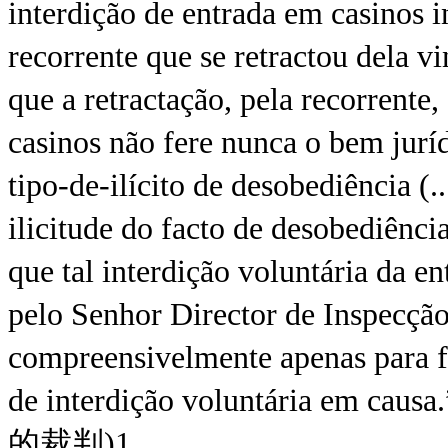
interdição de entrada em casinos i
recorrente que se retractou dela v
que a retractação, pela recorrente,
casinos não fere nunca o bem jurí
tipo-de-ilícito de desobediência (.
ilicitude do facto de desobediência 
que tal interdição voluntária da e
pelo Senhor Director de Inspecçã
compreensivelmente apenas para f
de interdição voluntária 
的裁判)1