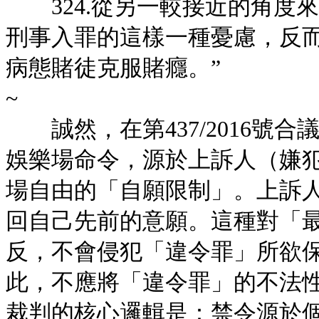
324.從另一較接近的角度
刑事入罪的這樣一種憂慮，反
病態賭徒克服賭癮。”
~
誠然，在第437/2016號
娛樂場命令，源於上訴人（嫌
場自由的「自願限制」。上訴
回自己先前的意願。這種對「
反，不會侵犯「違令罪」所欲
此，不應將「違令罪」的不法
裁判的核心邏輯是：禁令源於