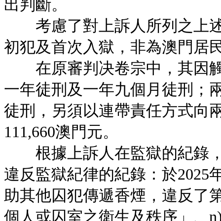
出判斷。
考慮了對上訴人所列之上述事
初犯及首次入獄，非為澳門居
在原審判决卷宗中，其因觸
一年徒刑及一年九個月徒刑；
徒刑，另須以連帶責任方式向兩名
111,660澳門元。
根據上訴人在監獄的紀錄，
違反監獄紀律的紀錄：於2025
助其他囚犯傳遞香煙，違反了第40
個人或囚室之衛生及秩序」、n