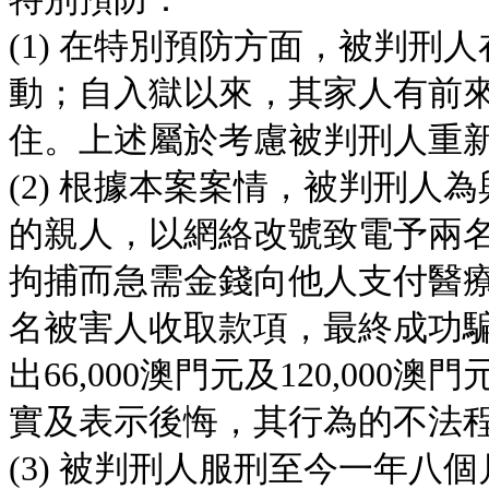
(1) 在特別預防方面，被判
動；自入獄以來，其家人有前
住。上述屬於考慮被判刑人重
(2) 根據本案案情，被判刑
的親人，以網絡改號致電予兩
拘捕而急需金錢向他人支付醫
名被害人收取款項，最終成功
出66,000澳門元及120,0
實及表示後悔，其行為的不法
(3) 被判刑人服刑至今一年