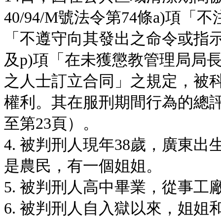
40/94/M號法令第74條a)
「不遵守向其發出之命令或指
及p)項「在未獲懲教管理局局
之人士訂立合同」之規定，被
權利。其在服刑期間行為的總評
至第23頁）。
4. 被判刑人現年38歲，廣東
是農民，有一個姐姐。
5. 被判刑人高中畢業，從事工
6. 被判刑人自入獄以來，姐姐