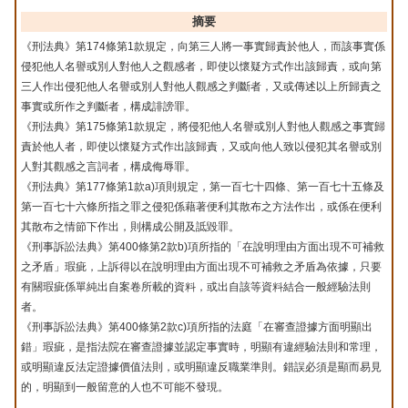
摘要
《刑法典》第174條第1款規定，向第三人將一事實歸責於他人，而該事實係
侵犯他人名譽或別人對他人之觀感者，即使以懷疑方式作出該歸責，或向第
三人作出侵犯他人名譽或別人對他人觀感之判斷者，又或傳述以上所歸責之
事實或所作之判斷者，構成誹謗罪。
《刑法典》第175條第1款規定，將侵犯他人名譽或別人對他人觀感之事實歸
責於他人者，即使以懷疑方式作出該歸責，又或向他人致以侵犯其名譽或別
人對其觀感之言詞者，構成侮辱罪。
《刑法典》第177條第1款a)項則規定，第一百七十四條、第一百七十五條及
第一百七十六條所指之罪之侵犯係藉著便利其散布之方法作出，或係在便利
其散布之情節下作出，則構成公開及詆毀罪。
《刑事訴訟法典》第400條第2款b)項所指的「在說明理由方面出現不可補救
之矛盾」瑕疵，上訴得以在說明理由方面出現不可補救之矛盾為依據，只要
有關瑕疵係單純出自案卷所載的資料，或出自該等資料結合一般經驗法則
者。
《刑事訴訟法典》第400條第2款c)項所指的法庭「在審查證據方面明顯出
錯」瑕疵，是指法院在審查證據並認定事實時，明顯有違經驗法則和常理，
或明顯違反法定證據價值法則，或明顯違反職業準則。錯誤必須是顯而易見
的，明顯到一般留意的人也不可能不發現。