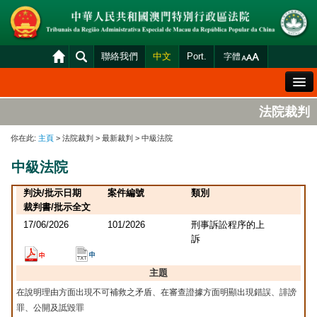
聯絡我們
中文
Port.
字體
歡迎辭
法院裁判
法院概況
你在此:
主頁
> 法院裁判 > 最新裁判 > 中級法院
法院裁判
中級法院
案件分發及排期
判決/批示日期
案件編號
類別
司法變賣
裁判書/批示全文
17/06/2026
101/2026
刑事訴訟程序的上
統計資料
訴
財產申報查閱
主題
下載區
在說明理由方面出現不可補救之矛盾、在審查證據方面明顯出現錯誤、誹謗
法院電子平台
罪、公開及詆毀罪