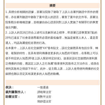
摘要
1. 具體分析相關的證據，原審法院除了聽取了上訴人在審判聽證中所作的聲
明，亦在審判聽證中聽取了案中證人的證言，審查了案中的文件等。原審法
院客觀分析種種證據，並根據自由心證原則對上訴人實施了有關罪行的事實
做出判斷。
2. 上訴人的言詞已符合上述司法見解所述之標準，即原審已證事實第7點的
詞句已違反了社會道德尊嚴所必需的最低倫理，無論是被害人本人，還是普
通人，均認為屬侵犯名譽的行為。
在本案中，上訴人在社交媒體“XX”發布貼文，該社交媒體具有包括分享、轉
發、複製的特性，並具有便利傳播使更多的人知悉的可能性，在客觀上可以
使不特定的人知悉(即使上訴人限於特定好友)。故基於該社交媒體的便利廣
泛傳播的功能，應認定上訴人之行為屬“藉著便利其散布之方法作出，或係在
便利其散布之情節下作出”。此外，從主觀上講，上訴人使用便利傳播的社交
媒體也難以否定其有讓更多的人知悉的動機。
表決 :
一致通過
裁判書製作人 :
譚曉華法官
助審法官 :
周艷平法官
簡靜霞法官