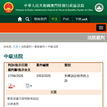
聯絡我們
中文
Port.
字體
歡迎辭
法院裁判
法院概況
你在此:
主頁
> 法院裁判 > 最新裁判 > 中級法院
法院裁判
中級法院
案件分發及排期
判決/批示日期
案件編號
類別
司法變賣
裁判書/批示全文
17/06/2026
1053/2025
刑事訴訟程序的上
統計資料
訴
財產申報查閱
主題
下載區
- 審查證據方面明顯有錯誤
法院電子平台
- 法律適用