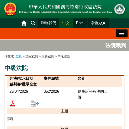
聯絡我們
中文
Port.
字體
歡迎辭
法院裁判
法院概況
你在此:
主頁
> 法院裁判 > 最新裁判 > 中級法院
法院裁判
中級法院
案件分發及排期
判決/批示日期
案件編號
類別
司法變賣
裁判書/批示全文
29/04/2026
352/2026
刑事訴訟程序的上
統計資料
訴
財產申報查閱
主題
下載區
假釋
法院電子平台