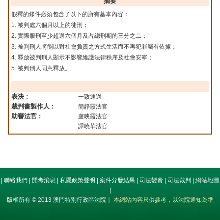
摘要
假釋的條件必須包含了以下的所有基本內容：
1. 被判處六個月以上的徒刑；
2. 實際服刑至少超過六個月及占總刑期的三分之二；
3. 被判刑人將能以對社會負責之方式生活而不再犯罪屬有依據；
4. 釋放被判刑人顯示不影響維護法律秩序及社會安寧；
5. 被判刑人同意釋放。
表決 :
一致通過
裁判書製作人 :
簡靜霞法官
助審法官 :
盧映霞法官
譚曉華法官
|
聯絡我們
|
開考消息
|
私隱政策聲明
|
案件分發結果
|
司法變賣
|
司法裁判
|
網站地圖
|
版權所有 © 2013 澳門特別行政區法院｜
本網站內容只供參考，以法院通知為準