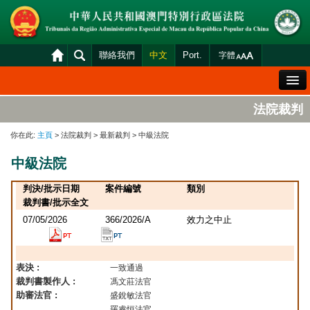
聯絡我們
中文
Port.
字體
歡迎辭
法院裁判
法院概況
你在此:
主頁
> 法院裁判 > 最新裁判 > 中級法院
法院裁判
中級法院
案件分發及排期
判決/批示日期
案件編號
類別
司法變賣
裁判書/批示全文
07/05/2026
366/2026/A
效力之中止
統計資料
財產申報查閱
表決 :
一致通過
下載區
裁判書製作人 :
馮文莊法官
助審法官 :
盛銳敏法官
法院電子平台
羅睿恒法官