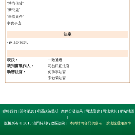
“博彩借貸”
“新問題”
“舉證責任”
事實事宜
決定
- 兩上訴敗訴.
表決 :
一致通過
裁判書製作人 :
司徒民正法官
助審法官 :
何偉寧法官
宋敏莉法官
|
聯絡我們
|
開考消息
|
私隱政策聲明
|
案件分發結果
|
司法變賣
|
司法裁判
|
網站地圖
|
版權所有 © 2013 澳門特別行政區法院｜
本網站內容只供參考，以法院通知為準