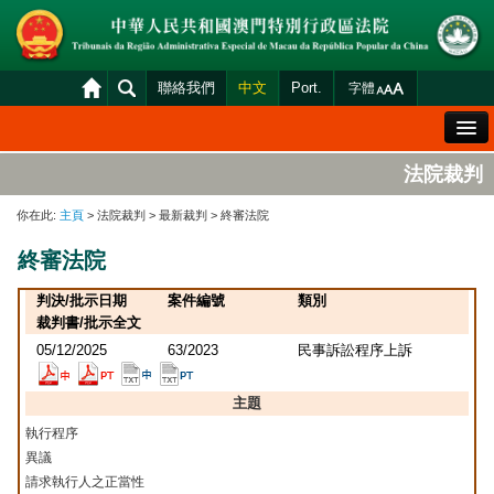
聯絡我們
中文
Port.
字體
歡迎辭
法院裁判
法院概況
你在此:
主頁
> 法院裁判 > 最新裁判 > 終審法院
法院裁判
終審法院
案件分發及排期
判決/批示日期
案件編號
類別
司法變賣
裁判書/批示全文
05/12/2025
63/2023
民事訴訟程序上訴
統計資料
財產申報查閱
主題
執行程序
下載區
異議
法院電子平台
請求執行人之正當性