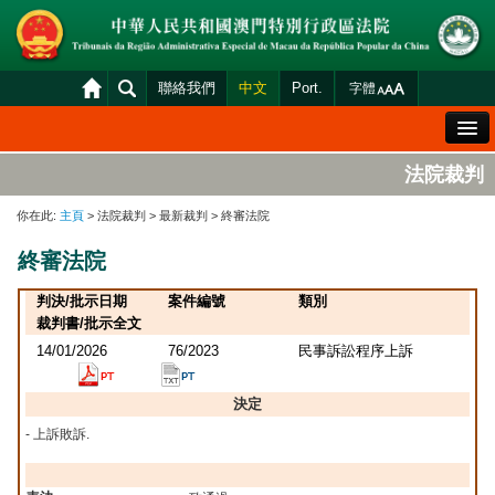
聯絡我們
中文
Port.
字體
歡迎辭
法院裁判
法院概況
你在此:
主頁
> 法院裁判 > 最新裁判 > 終審法院
法院裁判
終審法院
案件分發及排期
判決/批示日期
案件編號
類別
司法變賣
裁判書/批示全文
14/01/2026
76/2023
民事訴訟程序上訴
統計資料
財產申報查閱
決定
- 上訴敗訴.
下載區
法院電子平台