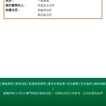
表決 :
一致通過
裁判書製作人 :
司徒民正法官
助審法官 :
宋敏莉法官
蔡武彬法官
|
聯絡我們
|
開考消息
|
私隱政策聲明
|
案件分發結果
|
司法變賣
|
司法裁判
|
網站地圖
|
版權所有 © 2013 澳門特別行政區法院｜
本網站內容只供參考，以法院通知為準