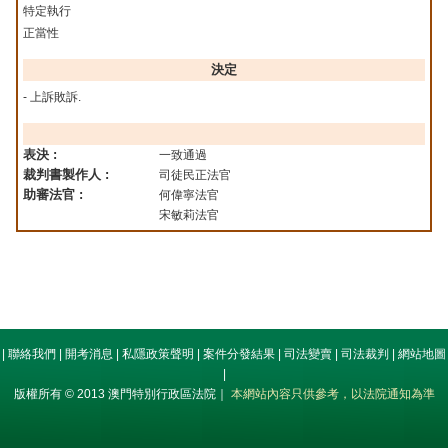
特定執行
正當性
決定
- 上訴敗訴.
表決 :
一致通過
裁判書製作人 :
司徒民正法官
助審法官 :
何偉寧法官
宋敏莉法官
|
聯絡我們
|
開考消息
|
私隱政策聲明
|
案件分發結果
|
司法變賣
|
司法裁判
|
網站地圖
|
版權所有 © 2013 澳門特別行政區法院｜
本網站內容只供參考，以法院通知為準