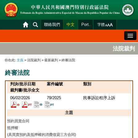
聯絡我們
中文
Port.
字體
歡迎辭
法院裁判
法院概況
你在此:
主頁
> 法院裁判 > 最新裁判 > 終審法院
法院裁判
終審法院
案件分發及排期
判決/批示日期
案件編號
類別
司法變賣
裁判書/批示全文
06/02/2026
79/2025
民事訴訟程序上訴
統計資料
財產申報查閱
主題
預約買賣合同
下載區
抵押權
法院電子平台
(具買賣預約及抵押權的消費借貸三方合同)