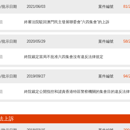
題
通過虛假聲明獲得購買經屋資格 中院裁定買賣預約合同無效
/批示日期
2019/10/30
案件編號
15/
題
中院：當局與私人間的私法關係糾紛由初級法院民事法庭管轄
/批示日期
2021/06/03
案件編號
81/
題
如未充分說明理由，則在審判時已知悉的事實或證據方法不屬於
/批示日期
2019/04/11
案件編號
157
題
終審法院駁回澳門民主發展聯委會“六四集會”的上訴
/批示日期
2022/04/08
案件編號
127
/批示日期
2016/07/13
案件編號
34/
題
中院：乘客受傷巴士司機無罪 保險公司被判承擔風險責任
題
終審法院裁定特區上訴勝訴 維持駁回維澳蓮運的訴訟請求
/批示日期
2019/10/16
案件編號
7/2
題
擔保性支票不是保證 不必遵守保證的要件
/批示日期
2020/05/29
案件編號
58/
題
第12/2003號法律第2條適用於包括印花稅在內的所有稅種
/批示日期
2019/01/10
案件編號
996
題
終院裁定當局不批准六四集會沒有違反法律規定
/批示日期
2021/03/03
案件編號
77/
/批示日期
2014/01/22
案件編號
80/
題
中院: 違反暫緩執行附加刑的條件不構成違令罪
題
終院維持撤銷行政長官對前氣象局局長科處紀律處分的決定
/批示日期
2017/04/26
案件編號
13/
題
法院未依職權訂定賠償時當事人還可提起獨立的民事訴訟
/批示日期
2019/09/27
案件編號
94/
題
對事實的不同解讀不屬法律爭議 統一司法見解上訴被駁回
/批示日期
2018/06/15
案件編號
16/
題
終院裁定公開指控和譴責香港特區警察機關的集會目的違反法律
/批示日期
2021/02/03
案件編號
191
/批示日期
2013/06/14
案件編號
31/
題
明知被害人被毆打而不制止 四警員被判以不作為方式觸犯嚴重
題
終院維持行政長官宣告益隆炮竹廠土地交換程序消滅的決定
/批示日期
2016/01/13
案件編號
78/
題
以一般共同財產制與繼承人結婚的配偶具正當性申請對被繼承人
/批示日期
2010/04/29
案件編號
16/
法上訴
題
判斷卡片是否“色情”或“猥褻”屬事實問題，不在統一司法見解的
/批示日期
2017/11/08
案件編號
53/
題
對集會權和示威權在空間上的限制
/批示日期
2020/03/04
案件編號
61/
/批示日期
2012/04/18
案件編號
3/2