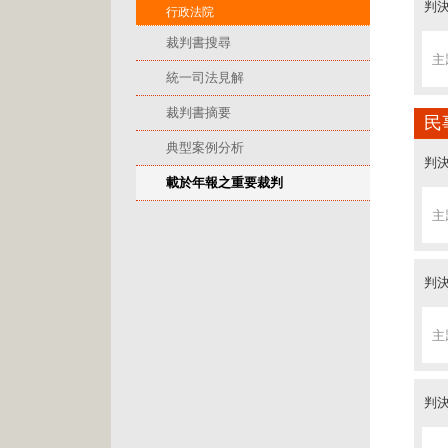
判決
行政法院
裁判書搜尋
主
統一司法見解
裁判書摘要
民
典型案例分析
判決
載於年報之重要裁判
主
判決
主
判決