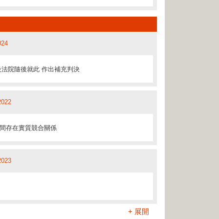
024
2019
法院隨後就此 作出補充判決
業主無異
2022
/2018
間存在實質競合關係
償義務
2023
/2018
+ 展開