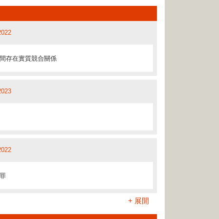
2023
2018
屬禁用證據
2022
具有訴訟利益
間存在實質競合關係
8/2020
2018
響構成詐騙罪
2023
/2022
2018
2022
罪
/2021
2018
+ 展開
證據
2022