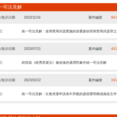
/批示日期
2023/07/21
案件編號
59/
/批示日期
2018/11/28
案件編號
86/
一司法見解
題
終院：不以窺探個人隱私為動機安裝的監控設備拍攝的錄像 不
/批示日期
2023/11/16
案件編號
94/
題
聲請人證明有需要讓外地判決在澳門法律秩序中產生效力即視為
題
統一司法見解：使用禁用武器實施的加重搶劫罪與禁用武器罪之
/批示日期
2023/03/17
案件編號
106
/批示日期
2018/10/19
案件編號
60/
題
中院：利用設立高利貸合同的機會進行詐騙 黑吃黑的行為不影
/批示日期
2023/07/21
案件編號
40/
題
終院：《民法典》中損害賠償之債的條文同樣適用於合同責任
題
終院就《經濟房屋法》修改後的適用對象作統一司法見解
/批示日期
2023/03/03
案件編號
115
/批示日期
2018/07/31
案件編號
52/
題
終院：駕駛員及行人在使用道路時應抱持同等的小心和注意
/批示日期
2023/02/22
案件編號
19/
題
不存在占有的情況下不能以時效取得的方式獲得所有權
題
統一司法見解：社會房屋申請表中所載的虛假聲明構成偽造文件
/批示日期
2022/11/03
案件編號
725
/批示日期
2018/07/11
案件編號
12/
題
為阻止不法行為而進行錄音受正當防衛保護 所獲錄音不屬禁用
/批示日期
2023/02/15
案件編號
69/
題
前配偶不具優先權購買司法拍賣中的共同財產