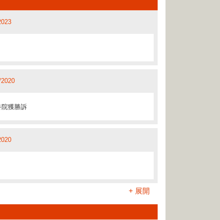
的“以專營制度經營業務之公司”
/2022
2023
/2017
2021
法見解
2020
/2020
2017
終院獲勝訴
/2021
合
/2019
2020
/2017
/2019
+ 展開
/2017
/2022
/2017