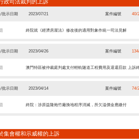
行政司法裁判的上訴
題
統一司法見解：在澳門特區經營博彩的公司並非《刑法典》規定
/批示日期
2022/11/03
案件編號
554
/批示日期
2023/07/21
案件編號
40/
/批示日期
2018/01/18
案件編號
266
題
中院：“Facebook”平台截取的用戶傳送資料記錄不屬於禁用證據
題
終院就《經濟房屋法》修改後的適用對象作統一司法見解
/批示日期
2022/09/28
案件編號
50/
題
中院：未成年人父親下落不明不妨礙法院為未成年人訂定扶養費
題
終院就特區在回歸後是否適用《稅務執行法典》問題作出統一司
/批示日期
2021/11/10
案件編號
13/
/批示日期
2023/04/26
案件編號
134
/批示日期
2018/01/10
案件編號
83/
題
終院對葡京沙圈案各被告的上訴作出最終裁決
題
澳門特區被仲裁庭判處支付輕軌隧道工程費用及退還罰款 上訴
/批示日期
2022/04/27
案件編號
160
題
終院：夫妻均有參加宣告其二人婚姻不存在之訴訟的正當性
題
統一司法見解：對所科處的多項禁止駕駛的附加刑應進行法律併
/批示日期
2021/06/10
案件編號
731
/批示日期
2023/04/14
案件編號
74/
/批示日期
2017/06/22
案件編號
346
題
中院裁定鄭明軒就違反集會示威法一案提起的上訴理由不成立
題
終院：涉原益隆炮竹廠換地程序消滅，所欠溢價金應繳付
/批示日期
2020/04/03
案件編號
130
題
中院：澳門特區被傳召參與海一居小業主針對保利達的訴訟
題
中級法院在將無罪改判為有罪後應直接量刑
/批示日期
2019/05/16
案件編號
119
/批示日期
2022/12/01
案件編號
574
/批示日期
2017/06/08
案件編號
298
於集會權和示威權的上訴
題
癲癇病發作釀車禍 中院排除駕駛員刑責