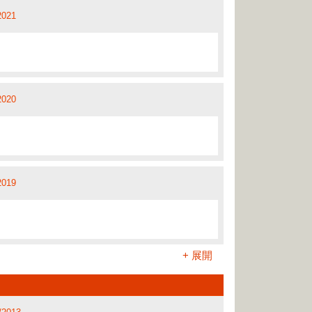
2017
2021
可構成再審依據的新事實或證據方法
/2019
/2021
2016
017
2020
/2018
2019
2013
2017
2019
2018
/2020
2013
傷害身體完整性罪
+ 展開
2015
財產進行財產清冊程序
2010
範圍
2017
2017
012