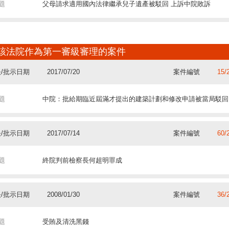
題
父母請求適用國內法律繼承兒子遺產被駁回 上訴中院敗訴
/批示日期
2021/11/19
案件編號
45/
該法院作為第一審級審理的案件
題
終院裁定“永利”在“多金”案中須承擔連帶賠償責任
/批示日期
2017/07/20
案件編號
15/
題
中院：批給期臨近屆滿才提出的建築計劃和修改申請被當局駁回
/批示日期
2019/06/13
案件編號
640
題
中院：經營多年無租賃憑據 小食店主被判向業主歸還鋪位
/批示日期
2017/07/14
案件編號
60/
題
終院判前檢察長何超明罪成
/批示日期
2019/05/29
案件編號
47/
題
未按澳門法律傳喚被告 審查確認外地裁判的請求被駁回
/批示日期
2008/01/30
案件編號
36/
題
受賄及清洗黑錢
/批示日期
2019/05/23
案件編號
130