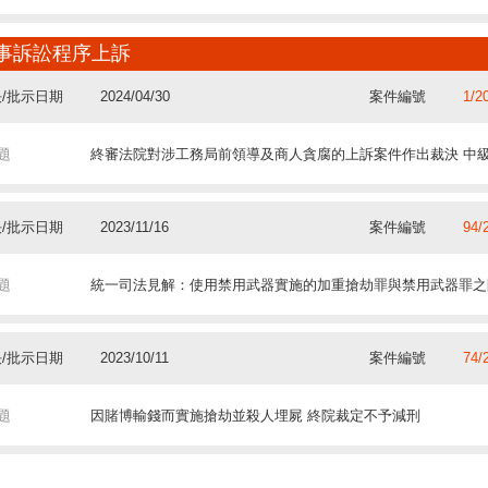
題
中院：業主與租客須就單位失火對他人造成的損害負連帶責任
事訴訟程序上訴
/批示日期
2024/04/30
案件編號
1/2
/批示日期
2019/05/22
案件編號
50/
題
終審法院對涉工務局前領導及商人貪腐的上訴案件作出裁決 中級
題
終院：獲授權訂立任何雙方代理行為且全額支付價款 受任人與
/批示日期
2023/11/16
案件編號
94/
/批示日期
2019/05/16
案件編號
210
題
統一司法見解：使用禁用武器實施的加重搶劫罪與禁用武器罪之
題
中院：委託人對受託人在執行其受託職務時所造成的損害負有賠
/批示日期
2023/10/11
案件編號
74/
/批示日期
2019/02/28
案件編號
971
題
因賭博輸錢而實施搶劫並殺人埋屍 終院裁定不予減刑
題
中院: 本票上付款人和出票人以外的簽名視為保證人