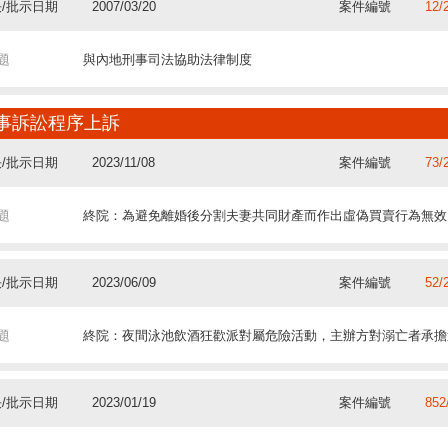
/批示日期
2007/03/20
案件編號
12/
題
與內地刑事司法協助法律制度
事訴訟程序上訴
/批示日期
2023/11/08
案件編號
73/
題
終院：為避免離婚後分割夫妻共同財產而作出虛偽買賣行為無效
/批示日期
2023/06/09
案件編號
52/
題
終院：夜間泳池飲酒狂歡派對屬危險活動，主辦方對溺亡者承擔
/批示日期
2023/01/19
案件編號
852