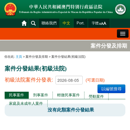
聯絡我們
中文
Port.
字體
歡迎辭
案件分發及排期
法院概況
你在此:
主頁
> 案件分發及排期 > 案件分發結果(初級法院)
法院裁判
案件分發結果(初級法院)
案件分發及排期
初級法院案件分發表:
(可選日期)
司法變賣
以編號搜尋
統計資料
民事案件
刑事案件
輕微民事案件
勞動案件
財產申報查閱
家庭及未成年人案件
沒有此類案件分發結果
下載區
法院電子平台