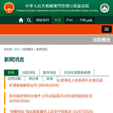
聯絡我們
中文
Port.
字體
歡迎辭
法院概況
法院概況
你在此:
主頁
> 法院概況 > 新聞消息
法院裁判
新聞消息
案件分發及排期
司法變賣
所有
法院消息
案件消息
司法年度開幕典禮
訪問活動
研討會
其他
社屋承租人因長期不在澳且疏
統計資料
於通報被解除合同 (05/08/2026)
財產申報查閱
因未能證明符合條件 公司須返還2022年疫情援助款項
下載區
(03/08/2026)
法院電子平台
“快離快結”假結婚案嫌犯上訴至中院敗訴 (31/07/2026)