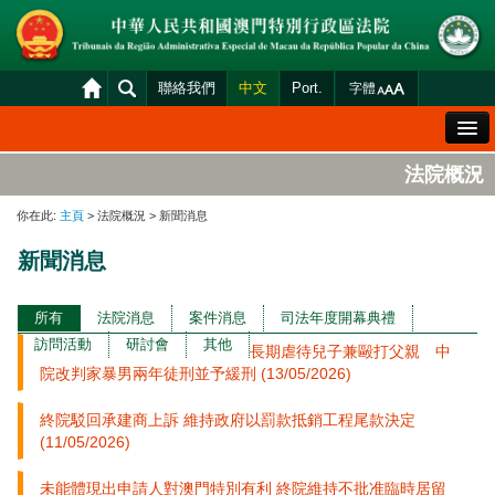
聯絡我們
中文
Port.
字體
歡迎辭
法院概況
法院概況
你在此:
主頁
> 法院概況 > 新聞消息
法院裁判
新聞消息
案件分發及排期
司法變賣
所有
法院消息
案件消息
司法年度開幕典禮
訪問活動
研討會
其他
長期虐待兒子兼毆打父親 中
統計資料
院改判家暴男兩年徒刑並予緩刑 (13/05/2026)
財產申報查閱
終院駁回承建商上訴 維持政府以罰款抵銷工程尾款決定
下載區
(11/05/2026)
法院電子平台
未能體現出申請人對澳門特別有利 終院維持不批准臨時居留