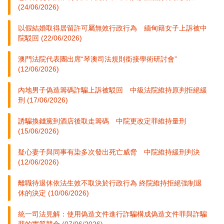
(24/06/2026)
以假結婚取得居留許可屬無效行政行為 緬甸籍女子上訴被中
院駁回 (22/06/2026)
澳門法院代表團出席“琴澳司法規則銜接學術研討會”
(12/06/2026)
內地男子偽造籌碼詐騙上訴被駁回 中級法院維持原判拒絕緩
刑 (17/06/2026)
誘騙換錢黨到酒店後取走籌碼 中院更改定罪維持量刑
(15/06/2026)
疑心妻子與同事有染多次發出死亡威脅 中院維持緩刑判決
(12/06/2026)
離職待退休依法生效不取決於行政行為 終院維持拒絕強制退
休的決定 (10/06/2026)
統一司法見解：使用偽造文件進行詐騙構成偽造文件罪與詐騙