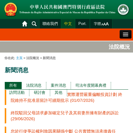
聯絡我們
中文
Port.
字體
歡迎辭
法院概況
法院概況
你在此:
主頁
> 法院概況 > 新聞消息
法院裁判
新聞消息
案件分發及排期
司法變賣
所有
法院消息
案件消息
司法年度開幕典禮
訪問活動
研討會
其他
實際運營嚴重偏離投資計劃 終
統計資料
院維持不批准居留許可續期批示 (01/07/2026)
財產申報查閱
終院駁回父母請求參加確定兒子及其前妻所擁有財產的訴訟
下載區
(29/06/2026)
法院電子平台
怠於行使爭訟權利致因果關係中斷 公共實體無須承擔責任