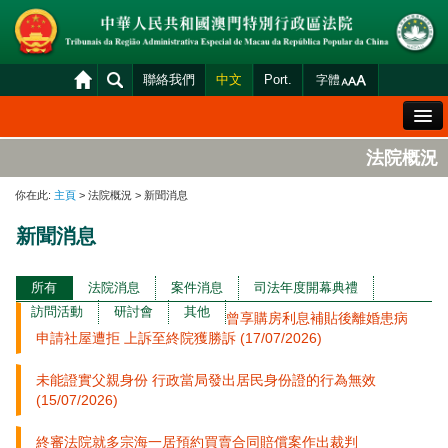
聯絡我們
中文
Port.
字體
歡迎辭
法院概況
法院概況
你在此:
主頁
> 法院概況 > 新聞消息
法院裁判
新聞消息
案件分發及排期
司法變賣
所有
法院消息
案件消息
司法年度開幕典禮
訪問活動
研討會
其他
曾享購房利息補貼後離婚患病
統計資料
申請社屋遭拒 上訴至終院獲勝訴 (17/07/2026)
財產申報查閱
未能證實父親身份 行政當局發出居民身份證的行為無效
下載區
(15/07/2026)
法院電子平台
終審法院就多宗海一居預約買賣合同賠償案作出裁判