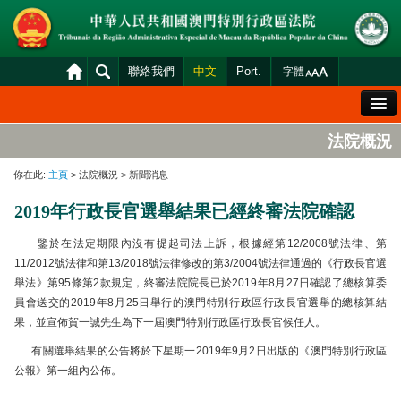
聯絡我們
中文
Port.
字體
歡迎辭
法院概況
法院概況
你在此:
主頁
> 法院概況 > 新聞消息
法院裁判
2019年行政長官選舉結果已經終審法院確認
案件分發及排期
鑒於在法定期限內沒有提起司法上訴，根據經第12/2008號法律、第
司法變賣
11/2012號法律和第13/2018號法律修改的第3/2004號法律通過的《行政長官選
舉法》第95條第2款規定，終審法院院長已於2019年8月27日確認了總核算委
統計資料
員會送交的2019年8月25日舉行的澳門特別行政區行政長官選舉的總核算結
財產申報查閱
果，並宣佈賀一誠先生為下一屆澳門特別行政區行政長官候任人。
下載區
有關選舉結果的公告將於下星期一2019年9月2日出版的《澳門特別行政區
公報》第一組內公佈。
法院電子平台