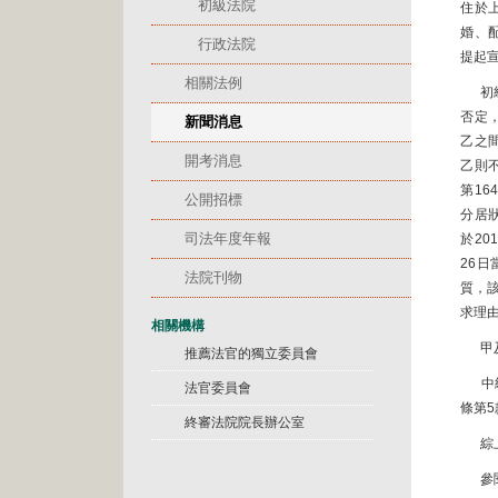
初級法院
住於上
婚、
行政法院
提起
相關法例
初級法
否定
新聞消息
乙之
開考消息
乙則
第1
公開招標
分居
司法年度年報
於2
26
法院刊物
質，
求理
相關機構
甲及
推薦法官的獨立委員會
中級
法官委員會
條第
終審法院院長辦公室
綜上
參閱