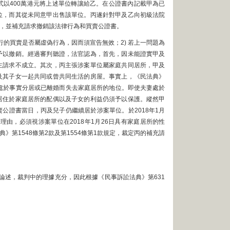
方式以400萬港元將上述單位轉讓給乙。在公證書內記載甲為已
位，而其從未同意甲出售該單位。丙遂針對甲及乙向初級法院
效，並補充請求撤銷該法律行為和買賣公證書。
行的買賣是否屬虛偽行為，因而須宣告無效；2) 若上一問題為
予以撤銷。經過審判聽證，法官認為，首先，因未能證實甲及
主請求不成立。其次，丙主張涉案單位屬家庭共同居所，甲及
及其子女一起共同或曾共同生活的房屋。事實上，《民法典》
夫妻處於事實分居或已離婚而失去家庭居所的地位。即使夫妻處於
居住於家庭居所的配偶以及子女的利益仍須予以保護。縱然甲
賣公證書當日，丙及兒子仍繼續居於涉案單位。於2018年1月
由，必須視涉案單位在2018年1月26日具有家庭居所的性
第1548條第2款及第1554條第1款規定，裁定丙的補充請
述，裁判中的理據充分，因此根據《民事訴訟法典》第631