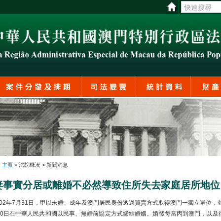
:
主頁
> 法院概況 > 新聞消息
妻事實分居或離婚不必然導致住所失去家庭居所地位
02年7月31日，甲以未婚、成年及澳門居民身份透過買賣方式取得澳門一獨立單位，
月20日在中華人民共和國以民事、無婚前協定方式締結婚姻。婚後每當丙到澳門，以