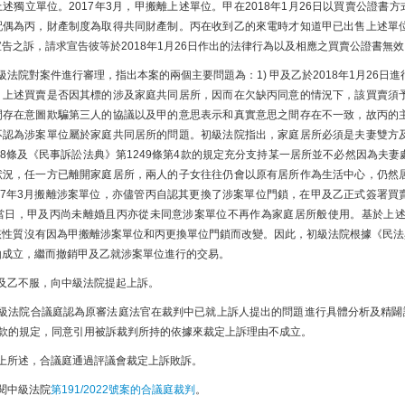
述獨立單位。2017年3月，甲搬離上述單位。甲在2018年1月26日以買賣公證書
配偶為丙，財產制度為取得共同財產制。丙在收到乙的來電時才知道甲已出售上述單
宣告之訴，請求宣告彼等於2018年1月26日作出的法律行為以及相應之買賣公證書無
院對案件進行審理，指出本案的兩個主要問題為：1) 甲及乙於2018年1月26日進
，上述買賣是否因其標的涉及家庭共同居所，因而在欠缺丙同意的情況下，該買賣須
間存在意圖欺騙第三人的協議以及甲的意思表示和真實意思之間存在不一致，故丙的
不認為涉案單位屬於家庭共同居所的問題。初級法院指出，家庭居所必須是夫妻雙方
648條及《民事訴訟法典》第1249條第4款的規定充分支持某一居所並不必然因為
狀況，任一方已離開家庭居所，兩人的子女往往仍會以原有居所作為生活中心，仍然
017年3月搬離涉案單位，亦儘管丙自認其更換了涉案單位門鎖，在甲及乙正式簽署買
日當日，甲及丙尚未離婚且丙亦從未同意涉案單位不再作為家庭居所般使用。基於上述理
該性質沒有因為甲搬離涉案單位和丙更換單位門鎖而改變。因此，初級法院根據《民法典》
由成立，繼而撤銷甲及乙就涉案單位進行的交易。
乙不服，向中級法院提起上訴。
法院合議庭認為原審法庭法官在裁判中已就上訴人提出的問題進行具體分析及精闢論
5款的規定，同意引用被訴裁判所持的依據來裁定上訴理由不成立。
所述，合議庭通過評議會裁定上訴敗訴。
中級法院
第191/2022號案的合議庭裁判
。