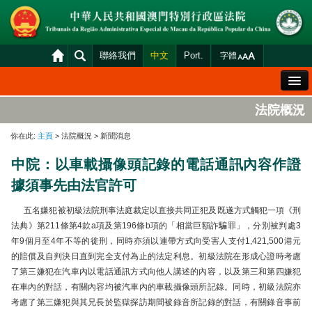
聯絡我們
中文
Port.
字體
歡迎辭
法院概況
法院概況
你在此:
主頁
> 法院概況 > 新聞消息
法院裁判
中院：以車載攝像頭記錄的電話通訊內容作證
案件分發及排期
據須事先由法官許可
司法變賣
五名嫌犯被初級法院刑事法庭裁定以直接共同正犯及既遂方式觸犯一項《刑
統計資料
法典》第211條第4款a項及第196條b項的「相當巨額詐騙罪」，分別被判處3
年9個月至4年不等的徙刑，同時亦須以連帶方式向受害人支付1,421,500港元
財產申報查閱
的賠償及自判決日直到完全支付為止的法定利息。初級法院在形成心證時考慮
下載區
了第三嫌犯在汽車內以電話通訊方式向他人講述的內容，以及第三和第四嫌犯
在車內的對話，有關內容均被汽車內的車載攝像頭所記錄。同時，初級法院亦
法院電子平台
考慮了第三嫌犯與其兄長於監獄探訪期間被錄音所記錄的對話，有關錄音事前