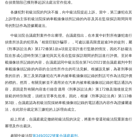
在偵查階段已獲刑事起訴法庭法官作批准。
各嫌犯對初級法院的判決不服，向中級法院提起上訴。當中，第三嫌犯在其
上訴理由主張初級法院採納車載攝像頭所記錄的內容及其在監獄探訪期間與哥
哥的對話作為證據屬違法。
中級法院合議庭對案件作出審理。合議庭指出，在本案中針對所有嫌犯進行
偵查所涉及的犯罪為「相當巨額詐騙罪」，可處以最高限度超逾3年的徒刑，屬
《刑事訴訟法典》第172條第1款a項規定容許進行監聽的情況，因此不妨礙法
院在形成心證時對第三嫌犯與其兄長在監獄探訪期間的對話進行評價。至於車
載攝像頭所記錄的內容，合議庭認同中級法院在第741/2021號合議庭裁判中對
車載攝像頭記錄的內容的合法性所作出的司法見解。根據該見解，為著刑事偵
查的目的，第三及第四嫌犯在汽車內被車載攝像頭記錄的對話可作為法院評價
的標的。然而，有關見解並不適用於在汽車內被車載攝像頭記錄的電話通訊內
容，原因是對有關內容進行錄音適用《刑事訴訟法典》第172條及隨後規定所
規範的特別制度，須經法官事先批准。因此，根據《刑事訴訟法典》第113條
第3款，合議庭認為初級法院採納車載攝像頭記錄的電話通訊內容作為證據屬違
法，在此部分裁定第三嫌犯的上訴理由成立。
綜上所述，合議庭裁定撤銷初級法院的決定，將案件發還初級法院重新進行
審理及作出裁決。
參閱中級法院
第349/2022號案合議庭裁判
。