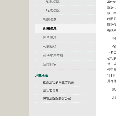
初級法院
30
訴訟
行政法院
款。
時間
相關法例
限制
新聞消息
有抽
開考消息
中
公開招標
合
小時
司法年度年報
公司
外，
法院刊物
何甲
1日
相關機構
升為
推薦法官的獨立委員會
綜
法官委員會
參
終審法院院長辦公室