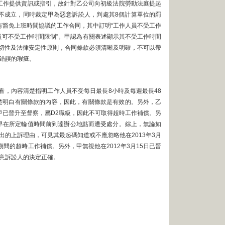
工作提供資訊或指引，故針對乙公司向初級法院勞動法庭提起
不成立，同時裁定甲為惡意訴訟人，判處其8個計算單位的罰
載有豁免上班時間協議的工作合同，其中訂明“工作人員不受工作
人員可不受工作時間限制”。甲認為有關表述顯示其不受工作時間
到確切性及法律安定性原則，合同條款必須清晰及明確，不可以帶
錯誤的瑕疵。
看，內容清楚指明工作人員不受每日最長8小時及每週最長48
楚明白有關條款的內容，因此，有關條款是有效的。另外，乙
甲已晉升至督察，屬D2職級，因此不可取得超時工作補償。另
早在所定輪值時間前到達辦公地點而遭受處分。綜上，無論如
的上訴理由，可見其最起碼知道或不應忽略他在2013年3月
間的超時工作補償。另外，甲無視他在2012年3月15日已晉
意訴訟人的決定正確。