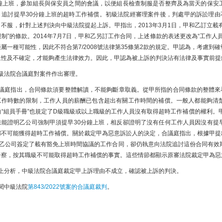
分鐘上班，參加組長與保安員之間的會議，以便組長檢查制服是否整齊及為當天的保安
，追討提早30分鐘上班的超時工作補償。初級法院經審理案件後，判處甲的訴訟理由
甲不服，針對上述判決向中級法院提起上訴。甲指出，2013年3月1日，甲和乙訂立
限制”的條款。2014年7月7日，甲和乙另訂工作合同，上述條款的表述更改為“工作
僅屬一種可能性，因此不符合第7/2008號法律第35條第2款的規定。甲認為，考慮
象性及不確定，才能夠產生法律效力。因此，甲認為被上訴的判決沾有法律及事實前提
級法院合議庭對案件作出審理。
議庭指出，合同條款須要整體解讀，不能夠斷章取義。從甲所指的合同條款的整體來
工作時數的限制，工作人員的薪酬已包含超出有關工作時間的補償。一般人都能夠清
的“組員手冊”也規定了D級職級或以上職級的工作人員沒有取得超時工作補償的權利。
未能證明乙公司強制甲須提早30分鐘上班，相反卻證明了沒有任何工作人員因沒有提
都不可能獲得超時工作補償。關於裁定甲為惡意訴訟人的決定，合議庭指出，根據甲提出
和乙公司簽定了載有豁免上班時間協議的工作合同，卻仍執意向法院追討這份合同有效期
督察，按其職級不可能取得超時工作補償的事實。這些情節都顯示原審法院裁定甲為惡
上分析，中級法院合議庭裁定甲上訴理由不成立，確認被上訴的判決。
閱中級法院
第843/2022號案的合議庭裁判
。