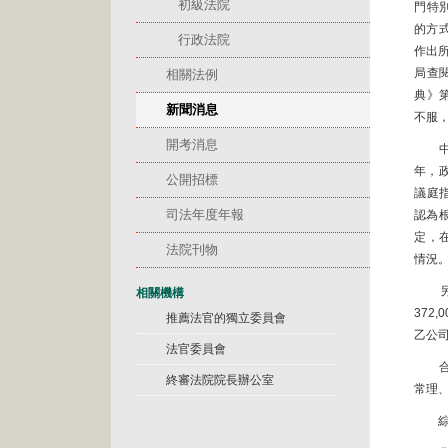
初級法院
門特
的方
行政法院
作出所
局查
相關法例
典》
新聞消息
不服
開考消息
中級
年，
公開招標
議庭
司法年度年報
認為
定，
法院刊物
情況
另外
相關機構
372
推薦法官的獨立委員會
乙公
法官委員會
合議
終審法院院長辦公室
常理
綜上