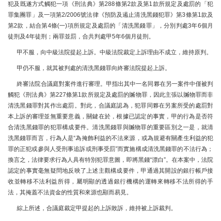
犯及既遂方式觸犯一項《刑法典》第288條第2款及第1款所規定及處罰的「犯
罪集團罪」及一項第2/2006號法律《預防及遏止清洗黑錢犯罪》第3條第1款及
第2款，結合第4條(一)項所規定及處罰的「清洗黑錢罪」，分別判處3年6個月
徒刑及4年徒刑；兩罪並罰，合共判處甲5年6個月徒刑。
甲不服，向中級法院提起上訴。中級法院裁定上訴理由不成立，維持原判。
甲仍不服，就其被判處的清洗黑錢罪向終審法院提起上訴。
終審法院合議庭對案件進行審理。甲指出其中一名同夥在另一案件中僅被判
觸犯《刑法典》第227條第1款所規定及處罰的贓物罪，因此主張以贓物罪而非
清洗黑錢罪對其作出處罰。對此，合議庭認為，犯罪同夥在另案所受的處罰對
本上訴的審理並無重要意義，關鍵在於，根據已認定的事實，甲的行為是否符
合清洗黑錢罪的犯罪構成要件。清洗黑錢罪與贓物罪的重要區別之一是，就清
洗黑錢罪而言，行為人是“為掩飾利益的不法來源，或為規避有關產生利益的犯
罪的正犯或參與人受刑事追訴或刑事受罰”而實施構成清洗黑錢罪的不法行為；
換言之，法律要求行為人具有特別犯罪意圖，即將黑錢“漂白”。在本案中，法院
認定的事實毫無疑問地反映了上述主觀構成要件，甲通過其開設的銀行帳戶接
收並轉移不法利益所得，屬明顯的透過銀行機構的運轉來轉移不法所得的手
法，其掩蓋不法資金的性質和來源也顯而易見。
綜上所述，合議庭裁定甲提起的上訴敗訴，維持被上訴裁判。