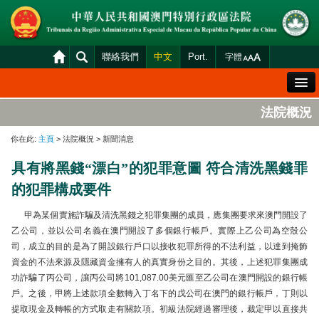
聯絡我們
中文
Port.
字體
歡迎辭
法院概況
法院概況
你在此:
主頁
> 法院概況 > 新聞消息
法院裁判
具有將黑錢“漂白”的犯罪意圖 符合清洗黑錢罪
案件分發及排期
的犯罪構成要件
司法變賣
甲為某個實施詐騙及清洗黑錢之犯罪集團的成員，應集團要求來澳門開設了
統計資料
乙公司，並以公司名義在澳門開設了多個銀行帳戶。實際上乙公司為空殼公
司，成立的目的是為了開設銀行戶口以接收犯罪所得的不法利益，以達到掩飾
財產申報查閱
資金的不法來源及隱藏資金擁有人的真實身份之目的。其後，上述犯罪集團成
下載區
功詐騙了丙公司，讓丙公司將101,087.00美元匯至乙公司在澳門開設的銀行帳
戶。之後，甲將上述款項全數轉入丁名下的戊公司在澳門的銀行帳戶，丁則以
法院電子平台
提取現金及轉帳的方式取走有關款項。初級法院經過審理後，裁定甲以直接共