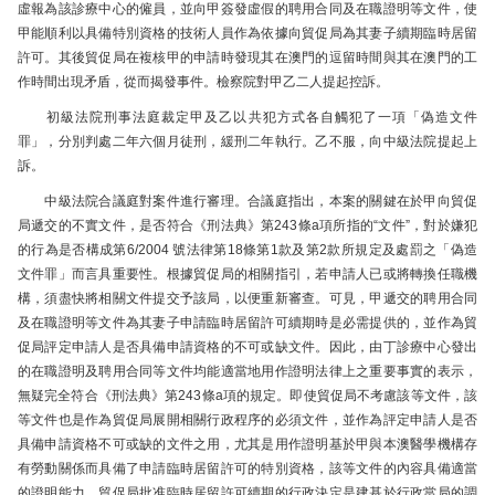
虛報為該診療中心的僱員，並向甲簽發虛假的聘用合同及在職證明等文件，使
甲能順利以具備特別資格的技術人員作為依據向貿促局為其妻子續期臨時居留
許可。其後貿促局在複核甲的申請時發現其在澳門的逗留時間與其在澳門的工
作時間出現矛盾，從而揭發事件。檢察院對甲乙二人提起控訴。
初級法院刑事法庭裁定甲及乙以共犯方式各自觸犯了一項「偽造文件
罪」，分別判處二年六個月徒刑，緩刑二年執行。乙不服，向中級法院提起上
訴。
中級法院合議庭對案件進行審理。合議庭指出，本案的關鍵在於甲向貿促
局遞交的不實文件，是否符合《刑法典》第243條a項所指的“文件”，對於嫌犯
的行為是否構成第6/2004 號法律第18條第1款及第2款所規定及處罰之「偽造
文件罪」而言具重要性。根據貿促局的相關指引，若申請人已或將轉換任職機
構，須盡快將相關文件提交予該局，以便重新審查。可見，甲遞交的聘用合同
及在職證明等文件為其妻子申請臨時居留許可續期時是必需提供的，並作為貿
促局評定申請人是否具備申請資格的不可或缺文件。因此，由丁診療中心發出
的在職證明及聘用合同等文件均能適當地用作證明法律上之重要事實的表示，
無疑完全符合《刑法典》第243條a項的規定。即使貿促局不考慮該等文件，該
等文件也是作為貿促局展開相關行政程序的必須文件，並作為評定申請人是否
具備申請資格不可或缺的文件之用，尤其是用作證明基於甲與本澳醫學機構存
有勞動關係而具備了申請臨時居留許可的特別資格，該等文件的內容具備適當
的證明能力，貿促局批准臨時居留許可續期的行政決定是建基於行政當局的調