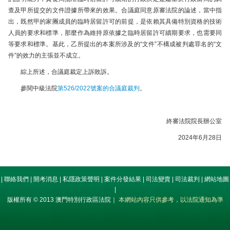
查及甲所提交的文件證據所帶來的效果。合議庭同意原審法院的論述，當中指
出，既然甲的家團成員的臨時居留許可的前提，是依賴其具備特別資格的技術
人員的要求和標準，那麼作為維持原依據之臨時居留許可續期要求，也需要同
等要求和標準。基此，乙所提出的本案所涉及的“文件”不構成被判處罪名的“文
件”的效力的主張並不成立。
綜上所述，合議庭裁定上訴敗訴。
參閱中級法院
第526/2022號案的合議庭裁判
。
終審法院院長辦公室
2024年6月28日
|
聯絡我們
|
開考消息
|
私隱政策聲明
|
案件分發結果
|
司法變賣
|
司法裁判
|
網站地圖
|
版權所有 © 2013 澳門特別行政區法院｜
本網站內容只供參考，以法院通知為準