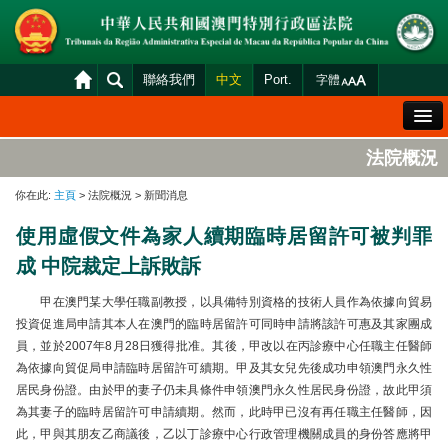
聯絡我們
中文
Port.
字體
歡迎辭
法院概況
法院概況
你在此:
主頁
> 法院概況 > 新聞消息
法院裁判
使用虛假文件為家人續期臨時居留許可被判罪
案件分發及排期
成 中院裁定上訴敗訴
司法變賣
甲在澳門某大學任職副教授，以具備特別資格的技術人員作為依據向貿易
統計資料
投資促進局申請其本人在澳門的臨時居留許可同時申請將該許可惠及其家團成
員，並於2007年8月28日獲得批准。其後，甲改以在丙診療中心任職主任醫師
財產申報查閱
為依據向貿促局申請臨時居留許可續期。甲及其女兒先後成功申領澳門永久性
下載區
居民身份證。由於甲的妻子仍未具條件申領澳門永久性居民身份證，故此甲須
為其妻子的臨時居留許可申請續期。然而，此時甲已沒有再任職主任醫師，因
法院電子平台
此，甲與其朋友乙商議後，乙以丁診療中心行政管理機關成員的身份答應將甲