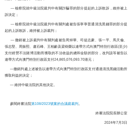
— 檢察院就中級法院裁判中有關詐騙罪的部分提起的上訴敗訴，維持被上
訴決定；
— 檢察院就中級法院裁判中有關判處被告張寧寧普通清洗黑錢罪的部分提
起的上訴敗訴，維持被上訴裁判；
— 撤銷被上訴裁判中有關判處被告周焯華、司徒志豪、張一平、馬天倫、
張志堅、周振熙、盧石峰、王柏齡及梁樹榮以連帶方式向澳門特別行政區(至少)
支付經營不法賭博活動而獲取的不法收益的總和金額的部分，改判該等被告以
連帶方式向澳門特別行政區支付24,865,076,093.70港元；
—撤銷判處上述被告以連帶方式向澳門特別行政區支付通過清洗黑錢活動所
獲取利益的決定；
— 維持中級法院的其他決定。
參閱終審法院
第108/2023號案的合議庭裁判
。
終審法院院長辦公室
2024年7月3日