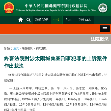
聯絡我們
中文
Port.
字體
歡迎辭
法院概況
法院概況
你在此:
主頁
> 法院概況 > 新聞消息
法院裁判
終審法院對涉太陽城集團刑事犯罪的上訴案件
案件分發及排期
作出裁決
司法變賣
終審法院合議庭於7月3日對涉太陽城集團刑事犯罪的上訴案件作出審理，並
統計資料
裁定如下：
財產申報查閱
— 上訴人周焯華、司徒志豪、張一平、馬天倫、張志堅、周振熙、盧石
峰、王柏齡及梁樹榮就中級法院裁判的刑事部分提起的上訴敗訴，維持被上訴
下載區
裁判的判罰，即對各上訴人分別判處18年徒刑、10年徒刑、10年徒刑、12年6
個月徒刑、12年6個月徒刑、12年6個月徒刑、12年3個月徒刑、12年6個月徒
法院電子平台
刑及9年徒刑的單一刑罰；