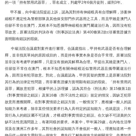
的一項「持有禁用武器罪」，罪名成立，判處甲2年6個月徒刑，緩刑3年。
甲不服，向中級法院提起上訴，認為其對持有伸縮棍具有合理解釋，涉案伸
縮棍不應定性為警察部隊及其他保安部門作武器用之工具，而且甲雖是澳門人
但卻不常住在澳門，其根本不知悉攜帶伸縮棍在澳門屬違法行為，因而沒有犯
罪故意，原審法院的判決存有《刑事訴訟法典》第400條第2款c項審查證據方
面明顯有錯誤的瑕疵。
中級法院合議庭對案件進行審理。合議庭指出，甲持有武器是否有合理解
釋，並非指其單純的原因或目的，而是持有事實本身是否合乎常理。原審法院
並非沒有考慮甲的解釋，只是沒有接納其解釋為合理。甲提出其雖是澳門人，
但卻並不常住在澳門，根本不知悉有關伸縮棍近似警用武器且攜帶屬違法行
為，因而沒有犯罪故意。對此，合議庭認為，甲所質疑的實際上是原審法院對
其行為的法律定性問題，而非審查證據方面明顯有錯誤的瑕疵。「持有禁用武
器罪」屬故意犯罪，根據甲的上訴理據，認為其符合《刑法典》第15條第1款
（對事實情節之錯誤）及第16條（對不法性之錯誤）規定的情況，因缺乏犯罪
故意而應獲開釋。在對事實情節之錯誤方面，一般情況下，應根據一般人的認
知能力來考慮，除非某些情況要求行為人具特定的認知能力，也就是說，只有
當行為人的錯誤屬不可讉責，才構成對事實情節之錯誤。在欠缺不可讉責的欠
缺不法性意識問題上，有著同樣的要求。本案中，甲年滿29歲，在內地生活學
習及在澳洲工作多年，其對社會的認知能力不會低於一般人，理應知道將一件
物品從一個地方帶到另一個地方，應先行了解每個地方的相關規定，亦應知道