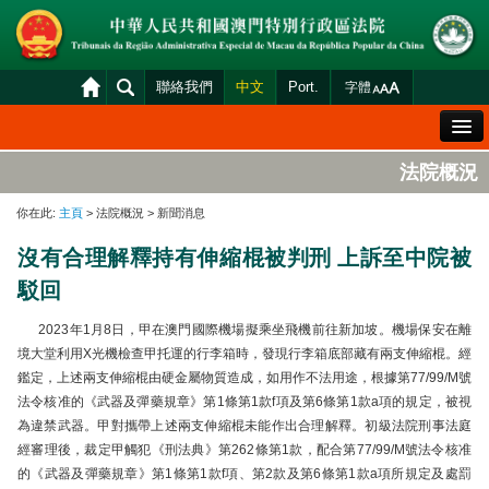
聯絡我們
中文
Port.
字體
歡迎辭
法院概況
法院概況
你在此:
主頁
> 法院概況 > 新聞消息
法院裁判
沒有合理解釋持有伸縮棍被判刑 上訴至中院被
案件分發及排期
駁回
司法變賣
2023年1月8日，甲在澳門國際機場擬乘坐飛機前往新加坡。機場保安在離
統計資料
境大堂利用X光機檢查甲托運的行李箱時，發現行李箱底部藏有兩支伸縮棍。經
鑑定，上述兩支伸縮棍由硬金屬物質造成，如用作不法用途，根據第77/99/M號
財產申報查閱
法令核准的《武器及彈藥規章》第1條第1款f項及第6條第1款a項的規定，被視
下載區
為違禁武器。甲對攜帶上述兩支伸縮棍未能作出合理解釋。初級法院刑事法庭
經審理後，裁定甲觸犯《刑法典》第262條第1款，配合第77/99/M號法令核准
法院電子平台
的《武器及彈藥規章》第1條第1款f項、第2款及第6條第1款a項所規定及處罰