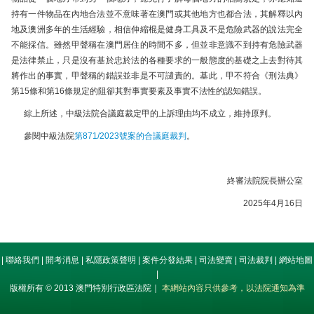
持有一件物品在內地合法並不意味著在澳門或其他地方也都合法，其解釋以內
地及澳洲多年的生活經驗，相信伸縮棍是健身工具及不是危險武器的說法完全
不能採信。雖然甲聲稱在澳門居住的時間不多，但並非意識不到持有危險武器
是法律禁止，只是沒有基於忠於法的各種要求的一般態度的基礎之上去對待其
將作出的事實，甲聲稱的錯誤並非是不可讉責的。基此，甲不符合《刑法典》
第15條和第16條規定的阻卻其對事實要素及事實不法性的認知錯誤。
綜上所述，中級法院合議庭裁定甲的上訴理由均不成立，維持原判。
參閱中級法院
第871/2023號案的合議庭裁判
。
終審法院院長辦公室
2025年4月16日
|
聯絡我們
|
開考消息
|
私隱政策聲明
|
案件分發結果
|
司法變賣
|
司法裁判
|
網站地圖
|
版權所有 © 2013 澳門特別行政區法院｜
本網站內容只供參考，以法院通知為準