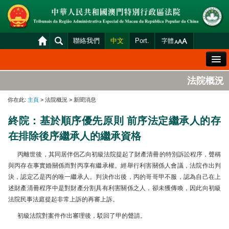
聯絡我們
中文
Port.
字體
歡迎辭
法院概況
法院概況
你在此:
主頁
> 法院概況 > 新聞消息
法院裁判
終院：基於順序優先原則 前序法定繼承人的存
案件分發及排期
在排除後序繼承人的繼承資格
司法變賣
丙離世後，其同居伴侶乙向初級法院提起了財產清冊的特別訴訟程序，聲稱
統計資料
與丙存在事實婚關係而對丙享有繼承權。經舉行利害關係人會議，法院作出判
決，認定乙是丙的唯一繼承人。判決作出後，丙的哥哥甲不服，認為自己在上
財產申報查閱
述財產清冊程序中是對財產分割具有利害關係之人，卻未獲傳喚，因此向初級
下載區
法院民事法庭提起非常上訴的再審上訴。
初級法院對案件作出審理後，駁回了甲的聲請。
法院電子平台