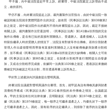
甲不服，向中級法院提起平常上訴。經審理，中級法院裁定上訴理由不成
立，維持原判。
甲仍不服，向終審法院提起上訴。裁判書製作法官指出，由於中級法院一致
確認初級法院就非實體問題作出的決定，故依照《民事訴訟法典》第638條第2
款之規定，就中級法院作出的裁判不得向終審院提出上訴。因此，裁定不接納
有關上訴。裁判書製作法官還說明，《民事訴訟法典》第141條a項所指的完全
無作出傳喚，是在有已知的直接利害關係人、受遺贈人、遺產債權人，以及有
特留份繼承人時的受贈人的情況下，法院沒有對彼等作出傳喚。若待分割財產
管理人作出虛假聲明而導致有直接利害關係之人沒有被傳喚參與財產分割程
序，並不構成《民事訴訟法典》第141條a項所規定的欠缺傳喚，相關人士可依
據《民事訴訟法典》第965條之規定，在財產分割程序進行期間提出自發參
加，又或在分割程序完成後，依據同一法典第1026條之規定，透過訴訟來撤銷
獲確定判決確認之司法分割，而非透過再審上訴而為之。
甲針對上述裁決向評議會提出聲明異議。
終審法院合議庭對聲明異議作出審理。首先，就甲認為沒有傳喚其參與財產
清冊程序構成《民事訴訟法典》第141條所指的未作傳喚之情況，合議庭認
為，甲的主張沒有任何法律依據，且明顯違反《民法典》第1974條之規定。根
據《民法典》第1974條規定，每一順序之可繼承遺產之人，均優先於下一順序
之可繼承遺產之人。因此，當有前序的法定繼承人，則排除了後序的法定繼承