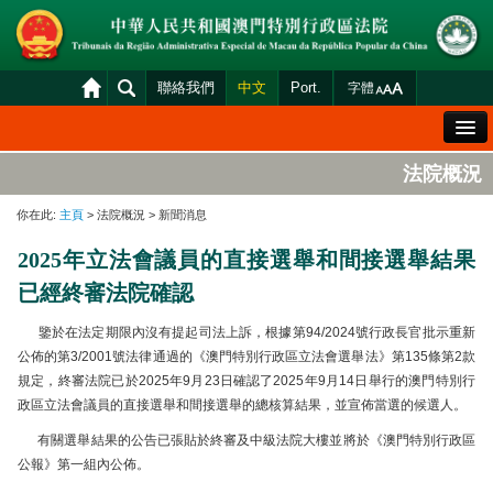
聯絡我們
中文
Port.
字體
歡迎辭
法院概況
法院概況
你在此:
主頁
> 法院概況 > 新聞消息
法院裁判
2025年立法會議員的直接選舉和間接選舉結果
案件分發及排期
已經終審法院確認
司法變賣
鑒於在法定期限內沒有提起司法上訴，根據第94/2024號行政長官批示重新
統計資料
公佈的第3/2001號法律通過的《澳門特別行政區立法會選舉法》第135條第2款
規定，終審法院已於2025年9月23日確認了2025年9月14日舉行的澳門特別行
財產申報查閱
政區立法會議員的直接選舉和間接選舉的總核算結果，並宣佈當選的候選人。
下載區
有關選舉結果的公告已張貼於終審及中級法院大樓並將於《澳門特別行政區
公報》第一組內公佈。
法院電子平台