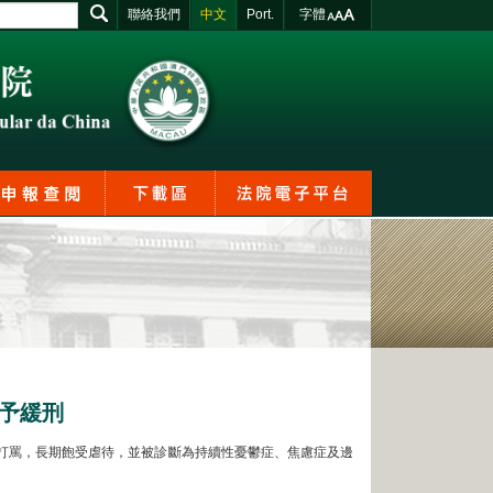
聯絡我們
中文
Port.
字體
予緩刑
的打罵，長期飽受虐待，並被診斷為持續性憂鬱症、焦慮症及邊