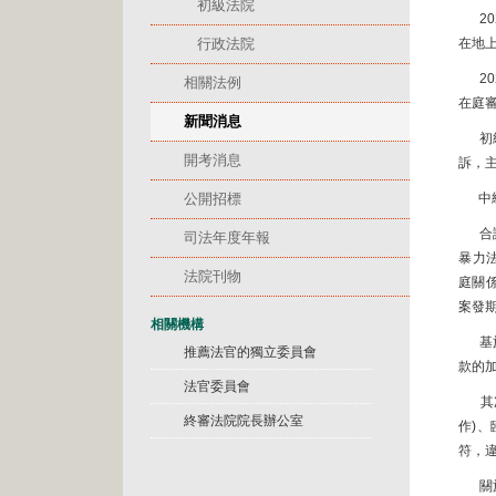
初級法院
20
行政法院
在地
20
相關法例
在庭
新聞消息
初級
開考消息
訴，
公開招標
中級
合議
司法年度年報
暴力
法院刊物
庭關係
案發
相關機構
基於已
推薦法官的獨立委員會
款的加
法官委員會
其次
終審法院院長辦公室
作)
符，
關於