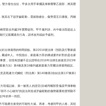
子，雙方發生拉扯，甲多次用手掌摑及揮拳襲擊乙面部，將其壓
部，致其右下頜牙齒鬆動，需拔除縫合，傷勢需五日康復。丙雖
，兩罪競合判處3年實際徒刑。甲不服判決，向中級法院提起上
毆打父親屬過失行為，請求改判或給予緩刑。
法律適用的時間節點。第2/2016號法律《預防及打擊家庭
2歲，屬成年人。中院指出，家庭暴力罪的構成要件針對的是在家
事實，但現有證據不足以證明在2016年法律生效後至2023年
庭暴力法》第4條及第18條判處家庭暴力罪屬法律適用錯誤。
及既遂方式觸犯《刑法典》第140條第2款結合第137條第1
方現場記錄、第一被害人的證言(目睹丙嘴部受傷及甲揮拳動
“手部不小心碰到”的說法與造成牙齒鬆動的傷勢嚴重程度明顯不
處2年的單一刑罰。
方可能產生衝突的可能性大減。再者，考慮到甲的人格，其犯