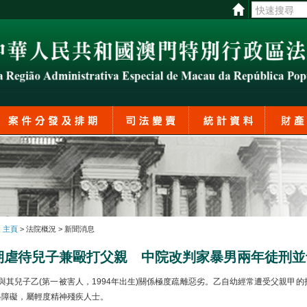
:
主頁
> 法院概況 > 新聞消息
期虐待兒子兼毆打父親 中院改判家暴男兩年徒刑並
其兒子乙(第一被害人，1994年出生)關係極度疏離惡劣。乙自幼經常遭受父親甲
格障礙，屬輕度精神殘疾人士。