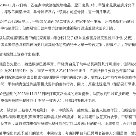
23年11月22日晚，乙在家中飲酒後毀壞物品。翌日凌晨1時，甲返家見狀後訓斥兒
上，導致乙面部挫傷、鼻骨骨折及右上顎竇右前壁骨折，需一個月康復。
24年2月29日早上，甲與其父親丙(第二被害人)在家中發生爭執，用右拳擊打丙嘴
審中拒絕作證，但案發當日曾向警方詳細陳述被毆打經過並要求追究刑責。
法院經審理認定甲觸犯家庭暴力罪(針對兒子)及加重傷害身體完整性罪(針對父親)
主張原審僅憑具有精神病史且與其關係惡劣的兒子之單一證言定案，證據不足；並辯稱
法院對上訴案作出審理。
庭首先指出，雖然根據已證事實，甲確實自兒子幼年起長期對其打罵虐待，但關鍵在於
法》於2016年9月生效，而第一被害人乙於1994年出生，在該法律生效時已年滿2
中對配偶或家庭成員構成“強制壓制和控制”的暴力行為。雖然2016年前存在長期虐待
期間，甲持續實施達到該罪構成要件的虐待行為。因此，原審法院適用《預防及打擊家
證明的2023年11月22日毆打事實及造成的嚴重傷勢，法院改判甲以直接正犯、故意
重傷害身體完整性罪(針對第一被害人)，科處1年6個月徒刑。
，關於第二被害人丙被毆打一事，中院認為，雖然第二被害人拒絕作證，但綜合警
、臨床法醫學鑑定書(顯示牙齒鬆動需拔除)等證據，足以認定甲故意實施攻擊。甲辯稱
違反常理，故維持加重傷害身體完整性罪的定罪以及9個月的徒刑。兩罪並罰，合共判
甲提出的給予緩刑的請求，中院指出，考慮到甲目前已與兩名被害人分開居住，雙