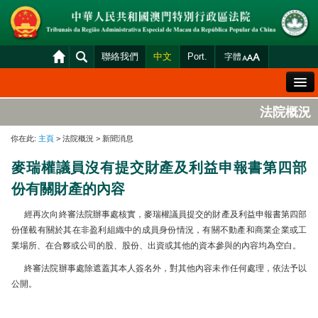
聯絡我們
中文
Port.
字體
歡迎辭
法院概況
法院概況
你在此:
主頁
> 法院概況 > 新聞消息
法院裁判
麥瑞權議員沒有提交財產及利益申報書第四部
案件分發及排期
份有關財產的內容
司法變賣
經再次向終審法院辦事處核實，麥瑞權議員提交的財產及利益申報書第四部
統計資料
份僅載有關於其在非盈利組織中的成員身份情況，有關不動產和商業企業或工
業場所、在合夥或公司的股、股份、出資或其他的資本參與的內容均為空白。
財產申報查閱
終審法院辦事處除遮蓋其本人簽名外，對其他內容未作任何處理，依法予以
下載區
公開。
法院電子平台