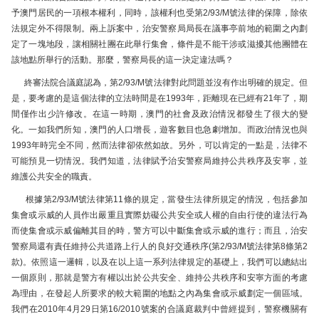
予澳門居民的一項根本權利，同時，該權利也受第2/93/M號法律的保障，除依
法規定外不得限制。兩上訴案中，治安警察局局長在議事亭前地的範圍之內劃
定了一塊地段，讓相關社團在此舉行集會，條件是不能干涉或滋擾其他團體在
該地點所舉行的活動。那麼，警察局長的這一決定違法嗎？
終審法院合議庭認為，第2/93/M號法律對此問題並沒有作出明確的規定。但
是，要考慮的是這個法律的立法時間是在1993年，距離現在已經有21年了，期
間僅作出少許修改。在這一時期，澳門的社會及政治情況都發生了很大的變
化。一如我們所知，澳門的人口增長，遊客數目也急劇增加。而政治情況也與
1993年時完全不同，然而法律卻依然如故。另外，可以肯定的一點是，法律不
可能預見一切情況。我們知道，法律賦予治安警察局維持公共秩序及安寧，並
維護公共安全的職責。
根據第2/93/M號法律第11條的規定，當發生法律所規定的情況，包括參加
集會或示威的人員作出嚴重且實際妨礙公共安全或人權的自由行使的違法行為
而使集會或示威偏離其目的時，警方可以中斷集會或示威的進行；而且，治安
警察局還有責任維持公共道路上行人的良好交通秩序(第2/93/M號法律第8條第2
款)。依照這一邏輯，以及在以上這一系列法律規定的基礎上，我們可以總結出
一個原則，那就是警方有權以出於公共安全、維持公共秩序和安寧方面的考慮
為理由，在發起人所要求的較大範圍的地點之內為集會或示威劃定一個區域。
我們在2010年4月29日第16/2010號案的合議庭裁判中曾經提到，警察機關有