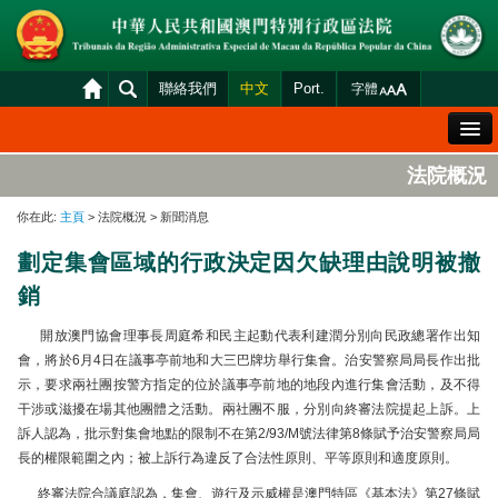
聯絡我們
中文
Port.
字體
歡迎辭
法院概況
法院概況
你在此:
主頁
> 法院概況 > 新聞消息
法院裁判
劃定集會區域的行政決定因欠缺理由說明被撤
案件分發及排期
銷
司法變賣
開放澳門協會理事長周庭希和民主起動代表利建潤分別向民政總署作出知
統計資料
會，將於6月4日在議事亭前地和大三巴牌坊舉行集會。治安警察局局長作出批
示，要求兩社團按警方指定的位於議事亭前地的地段內進行集會活動，及不得
財產申報查閱
干涉或滋擾在場其他團體之活動。兩社團不服，分別向終審法院提起上訴。上
下載區
訴人認為，批示對集會地點的限制不在第2/93/M號法律第8條賦予治安警察局局
長的權限範圍之內；被上訴行為違反了合法性原則、平等原則和適度原則。
法院電子平台
終審法院合議庭認為，集會、遊行及示威權是澳門特區《基本法》第27條賦