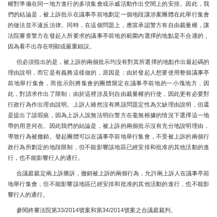
權對準備在同一地方進行的多項集會或示威活動作出空間上的安排。因此，我
們的結論是，被上訴批示在議事亭前地劃定一個地段讓涉案團體在此舉行集會
的做法並不違反法律。同時，在這個問題上，應當承認警方有自由裁量權，讓
法院審查警方在發起人所要求的議事亭前地的範圍內選擇的地點是不合適的，
因為看不出存在明顯或嚴重錯誤。
但必須指出的是，被上訴的兩個批示均沒有對其所選擇的地點作出最起碼的
理由說明，而它是有義務這樣做的，原因是：由於發起人想要使用整個議事亭
前地舉行集會，而批示則將集會的團體限定在議事亭前地的一小塊地方，因
此，對請求作出了限制；由於這裡涉及到自由裁量權的行使，因此更有必要對
行政行為作出理由說明。上訴人雖然沒有將該問題定性為欠缺理由說明，但還
是提出了該瑕疵，因為上訴人說無法明白警方在毫無根據的情況下選擇這一地
帶的用意何在。因此我們的結論是，被上訴的兩個批示沒有充分地說明理由，
導致行為被撤銷。發起團體可以在議事亭前地舉行集會，不受被上訴的兩個行
政行為所劃定的地段限制，但不能影響該地區已經安排和批准的其他活動的進
行，也不能影響行人的通行。
合議庭裁定兩上訴勝訴，撤銷被上訴的兩個行為，允許兩上訴人在議事亭前
地舉行集會，但不能影響該地區已經安排和批准的其他活動的進行，也不能影
響行人的通行。
參閱終審法院第33/2014號案和第34/2014號案之合議庭裁判。