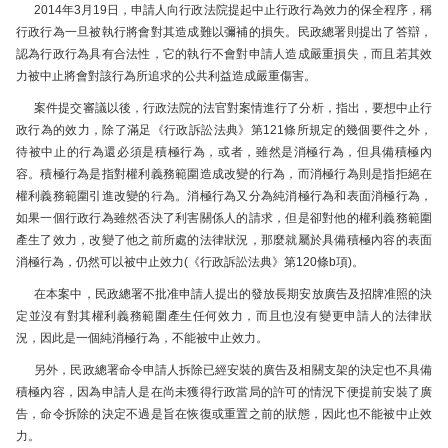
2014年3月19日，申請人向行政法院提起中止行政行為效力的保全程序，稱
行政行為一旦被執行將會對其造成難以彌補的損失。民政總署則提出了答辯，
認為行政行為具有合法性，它的執行不會對申請人造成嚴重損失，而且若其效
力被中止將會對該行為所追求的公共利益造成嚴重傷害。
案件提交審議以後，行政法院的法官對案情進行了分析，指出，要想中止行
政行為的效力，除了滿足《行政訴訟法典》第121條所規定的幾個要件之外，
待被中止的行為還必須是積極行為，或者，雖然是消極行為，但具備積極內
容。積極行為是指對權利義務範圍造成改變的行為，而消極行為則是指拒絕在
權利義務範圍引進改變的行為。消極行為又分為純消極行為和表面消極行為，
如果一個行政行為雖然否決了利害關係人的請求，但是卻對他的權利義務範圍
產生了效力，改變了他之前所處的法律狀況，那麼就屬於具備積極內容的表面
消極行為，仍然可以被中止效力(《行政訴訟法典》第120條b項)。
在本案中，民政總署不批准申請人提出的發放長期安放廣告及招牌准照的決
定並沒有對其權利義務範圍產生任何效力，而且也沒有變更申請人的法律狀
況，因此是一個純消極行為，不能被中止效力。
另外，民政總署命令申請人拆除已經安裝的廣告及相關支架的決定也不具備
積極內容，因為申請人是在尚未獲得行政當局的許可的情況下便提前安裝了廣
告，命令拆除的決定不過是旨在恢復或重置之前的狀態，因此也不能被中止效
力。