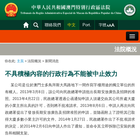
聯絡我們
中文
Port.
字體
歡迎辭
法院概況
法院概況
你在此:
主頁
> 法院概況 > 新聞消息
法院裁判
不具積極內容的行政行為不能被中止效力
案件分發及排期
某公司是位於澳門士多鳥拜斯大
馬路地下一間作寫字樓用途的獨立單位的所
司法變賣
有權人
。2013年3月8日，該公司向民政總署申請批出長期安放廣告及招牌的准
照。2013年4月22日，民政總署透過公函通知申請人須遞交由其公司所處大廈
統計資料
的小業主所出具的許可，否則將不批准請求。2013年8月6日，申請人再次向民
財產申報查閱
政總署提出了發放長期安放廣告及招牌准照的申請，並隨函附上了證明其已取
得大廈多數小業主許可的文件。2014年1月27日，民政總署作出了不批准請求
下載區
的決定，於2014年2月6日向申請人作出了通知，並命令其立即拆除已安裝的廣
法院電子平台
告和相關支架。