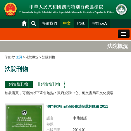
聯絡我們
中文
Port.
字體
歡迎辭
法院概況
法院概況
你在此:
主頁
> 法院概況 > 法院刊物
法院裁判
法院刊物
案件分發及排期
司法變賣
銷售性刊物
非銷售性刊物
如欲購買，可查詢以下寄售地點：政府資訊中心、葡文書局和文化廣場
統計資料
財產申報查閱
澳門特別行政區終審法院裁判匯編 2011
下載區
語言:
中葡雙語
卷數:
---
法院電子平台
出版日期:
2014.01