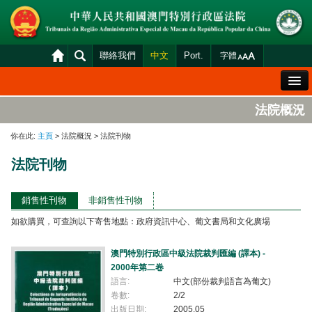
聯絡我們
中文
Port.
字體
歡迎辭
法院概況
法院概況
你在此:
主頁
> 法院概況 > 法院刊物
法院裁判
法院刊物
案件分發及排期
司法變賣
銷售性刊物
非銷售性刊物
如欲購買，可查詢以下寄售地點：政府資訊中心、葡文書局和文化廣場
統計資料
財產申報查閱
澳門特別行政區中級法院裁判匯編 (譯本) -
2000年第二卷
下載區
語言:
中文(部份裁判語言為葡文)
卷數:
2/2
法院電子平台
出版日期:
2005.05