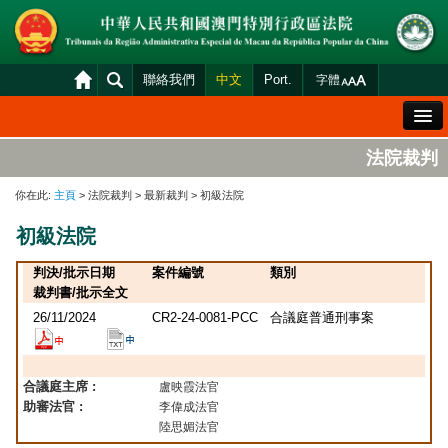
聯絡我們
中文
Port.
字體
歡迎辭
法院裁判
法院概況
你在此:
主頁
> 法院裁判 > 最新裁判 > 初級法院
法院裁判
初級法院
案件分發及排期
判決/批示日期
案件編號
類別
司法變賣
裁判書/批示全文
26/11/2024
CR2-24-0081-PCC
合議庭普通刑事案
統計資料
財產申報查閱
合議庭主席 :
盧映霞法官
下載區
助審法官 :
李偉成法官
陸思媚法官
法院電子平台