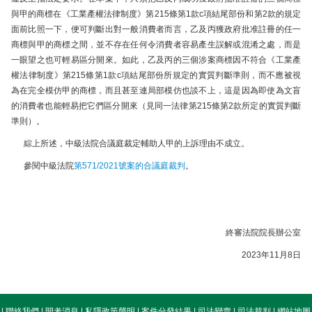
與甲的商標在《工業產權法律制度》第215條第1款c項結尾部份和第2款的規定
面前比照一下，便可判斷出對一般消費者而言，乙及丙獲政府批准註冊的任一
商標與甲的商標之間，並不存在任何令消費者容易產生誤解或混淆之處，而是
一眼望之也可輕易區分開來。如此，乙及丙的三個涉案商標因不符合《工業產
權法律制度》第215條第1款c項結尾部份所規定的實質判斷準則，而不應被視
為在完全模仿甲的商標，而且甚至連局部模仿也談不上，這是因為即使為文盲
的消費者也能輕易把它們區分開來（見同一法律第215條第2款所定的實質判斷
準則）。
綜上所述，中級法院合議庭裁定輔助人甲的上訴理由不成立。
參閱中級法院
第571/2021號案的合議庭裁判
。
終審法院院長辦公室
2023
年
11
月
8
日
|
聯絡我們
|
開考消息
|
私隱政策聲明
|
案件分發結果
|
司法變賣
|
司法裁判
|
網站地圖