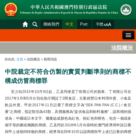
聯絡我們
中文
Port.
字體
歡迎辭
法院概況
法院概況
你在此:
主頁
> 法院概況 > 新聞消息
法院裁判
中院裁定不符合仿製的實質判斷準則的商標不
案件分發及排期
構成仿冒商標罪
司法變賣
至少自2015年10月9日起，乙及丙便是丁有限公司的股東。丁有限公司在
統計資料
2017年3月和5月分別在氹仔開設了2間食店，主要經營日本料理外賣、小食及
飲品外賣。甲於2017年11月註冊了商標文字為“SEK PAK FAN (C.C.) / 食百
財產申報查閱
番”之商標，指定類別為43類，具體服務為“提供食品和飲料服務”，該商標的描
下載區
述為：中國或日本文字、圖案組成顏色為紅色、粉紅色和橙色，包含一個或多
個字母的圖或橢圓的商標。乙及丙於2018年1月向當時的澳門經濟局申請註冊
法院電子平台
與甲上述相同特徵的商標，經濟局在同年10月以該商標與甲上述已註冊的商標