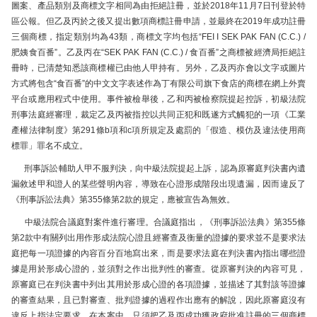
圖案、產品類別及商標文字相同為由拒絕註冊，並於2018年11月7日刊登於特
區公報。但乙及丙於之後又提出數項商標註冊申請，並最終在2019年成功註冊
三個商標，指定類別均為43類，商標文字均包括“FEI I SEK PAK FAN (C.C.) /
肥姨食百番”。乙及丙在“SEK PAK FAN (C.C.) / 食百番”之商標被經濟局拒絕註
冊時，已清楚知悉該商標權已由他人甲持有。另外，乙及丙亦會以文字或圖片
方式將包含“食百番”的中文文字表述作為丁有限公司旗下食店的商標在網上外賣
平台或應用程式中使用。事件被檢舉後，乙和丙被檢察院提起控訴，初級法院
刑事法庭經審理，裁定乙及丙被指控以共同正犯和既遂方式觸犯的一項《工業
產權法律制度》第291條b項和c項所規定及處罰的「假造、模仿及違法使用商
標罪」罪名不成立。
刑事訴訟輔助人甲不服判決，向中級法院提起上訴，認為原審庭判決書內遺
漏敘述甲和證人的某些聲明內容，導致在心證形成階段出現遺漏，因而違反了
《刑事訴訟法典》第355條第2款的規定，應被宣告為無效。
中級法院合議庭對案件進行審理。合議庭指出，《刑事訴訟法典》第355條
第2款中有關列出用作形成法院心證且經審查及衡量的證據的要求並不是要求法
庭把每一項證據的內容百分百地寫出來，而是要求法庭在判決書內指出哪些證
據是用於形成心證的，並須對之作出批判性的審查。從原審判決的內容可見，
原審庭已在判決書中列出其用於形成心證的各項證據，並描述了其對該等證據
的審查結果，且已對審查、批判證據的過程作出應有的解說，因此原審庭沒有
違反上指法定要求。在本案中，只須把乙及丙成功獲政府批准註冊的三個商標