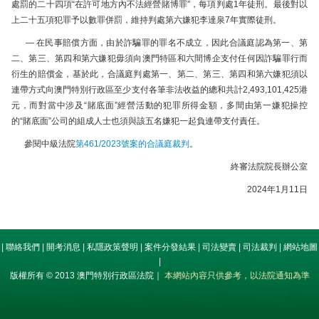
處罰的二十四項“在許可地方內不法經營賭博罪”，每項判處1年徒刑。最後對以
上二十五項犯罪予以數罪併罰，維持判處第六嫌犯李達泉7年實際徒刑。
— 在民事賠償方面，由於詐騙罪的罪名不成立，因此合議庭認為第一、第
二、第三、第四和第六嫌犯毋須向澳門特區和六間博企支付任何因詐騙罪行而
衍生的賠償金，基於此，合議庭判處第一、第二、第三、第四和第六嫌犯須以
連帶方式向澳門特別行政區至少支付各筆非法收益的總和共計2,493,101,425港
元，而對當中涉及“賭底面”經營活動的犯罪所得金額，多間由第一嫌犯操控
的“賭底面”公司的組成人士也須與該五名嫌犯一起負連帶支付責任。
參閱中級法院
第461/2023號案的合議庭裁判
。
終審法院院長辦公室
2024年1月11日
|
聯絡我們
|
開考消息
|
私隱政策聲明
|
案件分發結果
|
司法變賣
|
司法裁判
|
網站地圖
|
版權所有 © 2013 澳門特別行政區法院｜
本網站內容只供參考，以法院通知為準