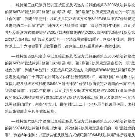
—
維持第三嫌犯張秀碧以直接正犯及既遂方式觸犯經第
2/2006
號法律修改
的第
6/97/M
號法律第
1
條第
1
款
h
項及
u
項、第
2
條第
2
款所規定及處罰的一項
“
黑
社會的罪
”
，判處
6
年徒刑；以直接共犯及既遂方式第
8/96/M
號法律第
7
條所規定
及處罰的二十四項
“
在許可地方內不法經營賭博罪
”
，每項判處
1
年徒刑；以直接
共犯及既遂方式觸犯經第
3/2017
號法律修改的第
2/2006
號法律第
3
條第
1
款及第
2
款結合第
4
條
1
項所規定及處罰的一項
“
清洗黑錢罪
(
加重
)”
，判處
4
年徒刑。最後
對以上二十六項犯罪予以數罪併罰，改判第三嫌犯張秀碧
9
年實際徒刑。
— 維持第四嫌犯廖永亨以直接正犯及既遂方式觸犯經第2/2006號法律修改
的第6/97/M號法律第1條第1款h項及u項、第2條第2款所規定及處罰的一項“黑
社會的罪”，判處6年徒刑；以直接共犯及既遂方式觸犯第8/96/M號法律第7條所
規定及處罰的二十四項“在許可地方內不法經營賭博罪”，每項判處1年徒刑；以
直接共犯及既遂方式觸犯第8/96/M號法律第1條第1款所規定及處罰的一項“不法
經營賭博罪”，判處1年徒刑；以直接共犯及既遂方式觸犯經第3/2017號法律修
改的第2/2006號法律第3條第1款及第2款結合第4條1項所規定及處罰的一項“清
洗黑錢罪(加重)”，判處4年徒刑。最後對以上二十七項犯罪予以數罪併罰，改判
第四嫌犯廖永亨10年實際徒刑。
— 維持第六嫌犯李達泉以直接正犯及既遂方式觸犯經第2/2006號法律修改
的第6/97/M號法律第1條第1款h項、第2條第2款所規定及處罰的一項“黑社會的
罪”，判處6年徒刑；以直接共犯及既遂方式觸犯第8/96/M號法律第7條所規定及