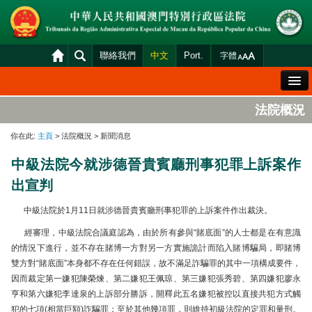
聯絡我們
中文
Port.
字體
歡迎辭
法院概況
法院概況
你在此:
主頁
> 法院概況 > 新聞消息
法院裁判
中級法院今就涉德晉貴賓廳刑事犯罪上訴案作
案件分發及排期
出宣判
司法變賣
中級法院於
1
月
11
日就涉德晉貴賓廳刑事犯罪的上訴案件作出裁決。
統計資料
經審理，中級法院合議庭認為，由於所有參與“賭底面”的人士都是在有意識
財產申報查閱
的情況下進行，並不存在賭博一方對另一方實施詭計而陷入賭博騙局，即賭博
雙方對“賭底面”本身都不存在任何錯誤，故不滿足詐騙罪的其中一項構成要件，
下載區
因而裁定第一嫌犯陳榮煉、第二嫌犯王佩琼、第三嫌犯張秀碧、第四嫌犯廖永
亨和第六嫌犯李達泉的上訴部分勝訴，開釋此五名嫌犯被控以直接共犯方式觸
法院電子平台
犯的七項(相當巨額)詐騙罪；至於其他幾項罪，則維持初級法院的定罪和量刑。