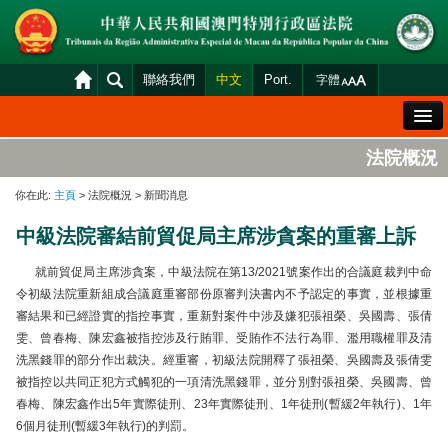
聯絡我們
中文
Port.
字體
歡迎辭
法院概況
法院概況
你在此:
主頁
> 法院概況 > 新聞消息
法院裁判
中級法院審結前貿促局主席涉貪案的重審上訴
案件分發及排期
就前貿促局主席涉貪案，中級法院在第13/2021號案作出的合議庭裁判中命
司法變賣
令初級法院重新組成合議庭重審部份原審判決書內不予認定的事實，並根據重
審結果和已經證實的指控事實，重新對案件中涉及嫌犯張祖榮、吳國壽、張倩
統計資料
雯、曾春梅、陳宏鑫被指控涉及行賄罪、受賄作不法行為罪、濫用職權罪及清
財產申報查閱
洗黑錢罪的部分作出裁決。經重審，初級法院開釋了張祖榮、吳國壽及張倩雯
被指控以共同正犯方式觸犯的一項清洗黑錢罪，並分別對張祖榮、吳國壽、曾
下載區
春梅、陳宏鑫作出5年實際徒刑、23年實際徒刑、1年徒刑(暫緩2年執行)、1年
法院電子平台
6個月徒刑(暫緩3年執行)的判罰。