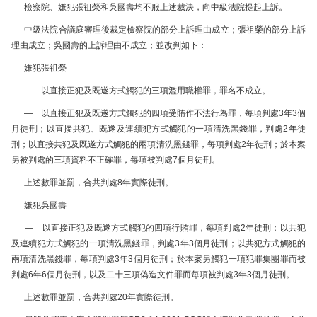
檢察院、嫌犯張祖榮和吳國壽均不服上述裁決，向中級法院提起上訴。
中級法院合議庭審理後裁定檢察院的部分上訴理由成立；張祖榮的部分上訴
理由成立；吳國壽的上訴理由不成立；並改判如下：
嫌犯張祖榮
— 以直接正犯及既遂方式觸犯的三項濫用職權罪，罪名不成立。
— 以直接正犯及既遂方式觸犯的四項受賄作不法行為罪，每項判處3年3個
月徒刑；以直接共犯、既遂及連續犯方式觸犯的一項清洗黑錢罪，判處2年徒
刑；以直接共犯及既遂方式觸犯的兩項清洗黑錢罪，每項判處2年徒刑；於本案
另被判處的三項資料不正確罪，每項被判處7個月徒刑。
上述數罪並罰，合共判處8年實際徒刑。
嫌犯吳國壽
— 以直接正犯及既遂方式觸犯的四項行賄罪，每項判處2年徒刑；以共犯
及連續犯方式觸犯的一項清洗黑錢罪，判處3年3個月徒刑；以共犯方式觸犯的
兩項清洗黑錢罪，每項判處3年3個月徒刑；於本案另觸犯一項犯罪集團罪而被
判處6年6個月徒刑，以及二十三項偽造文件罪而每項被判處3年3個月徒刑。
上述數罪並罰，合共判處20年實際徒刑。