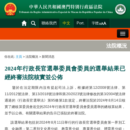
聯絡我們
中文
Port.
字體
歡迎辭
法院概況
法院概況
你在此:
主頁
> 法院概況 > 新聞消息
法院裁判
2024年行政長官選舉委員會委員的選舉結果已
案件分發及排期
經終審法院核實並公佈
司法變賣
鑒於在法定期限內沒有提起司法上訴，根據經第12/2008號法律、第
統計資料
11/2012號法律、第13/2018號法律和第20/2023號法律修改的第3/2004號法律
通過的《行政長官選舉法》第95條第1款規定，終審法院於2024年8月14日核
財產申報查閱
實了總核算委員會送交的2024年行政長官選舉委員會委員選舉的總核算結果，
下載區
並予以公佈。有關選舉結果的告示已張貼於終審法院。
該選舉結果包括於2024年8月11日舉行的行政長官選舉委員會第一界別工
法院電子平台
商、金融界；第二界別文化界分組、教育界分組、專業界分組、體育界分組；