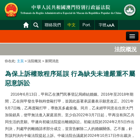
聯絡我們
中文
Port.
字體
歡迎辭
法院概況
法院概況
你在此:
主頁
> 法院概況 > 新聞消息
法院裁判
為保上訴權致程序延誤 行為缺失未達嚴重不屬
案件分發及排期
惡意訴訟
司法變賣
2016年6月13日，甲和乙在澳門民事登記局締結婚姻。2016年至2018年期
統計資料
間，乙在與甲發生爭執時曾毆打甲，並因此簽署承諾書表示願意改正。2021年
9月7日晚，乙再度毆打甲，導致其多處瘀傷。同月，乙未經甲同意在住所大門
財產申報查閱
加裝鎖具，使甲無法進入家庭居所。至少自2022年3月7日起，甲再沒有與乙共
下載區
同生活的意願。甲遂向初級法院提出離婚訴訟。初級法院於2024年2月5日作出
判決，判處甲的離婚請求部分成立，並宣告解除二人的婚姻關係。乙不服，針
法院電子平台
對該判決向中級法院提起上訴。中級法院合議庭於2024年10月17日作出裁決，