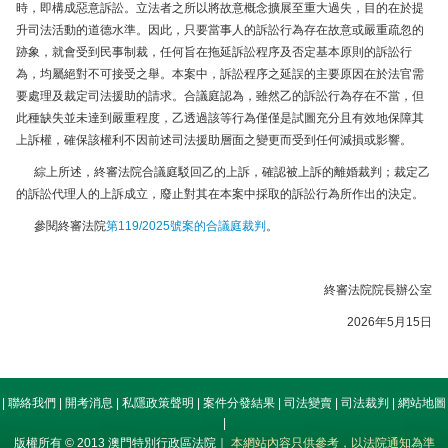
時，即構成惡意訴訟。立法者之所以將故意概念擴展至重大過失，目的在於提
升司法活動的道德水準。因此，只要當事人的訴訟行為存在故意或嚴重疏忽的
跡象，就會受到民事制裁，任何旨在拖延訴訟程序及否定基本原則的訴訟行
為，均屬絕對不可接受之舉。本案中，訴訟程序之延誤的主要原因在於法官需
要處理及裁定司法援助的請求。合議庭認為，雖然乙的訴訟行為存在不當，但
此種缺失並未達到嚴重程度，乙透過該等行為僅僅是試圖充分且有效地保障其
上訴權，確保該權利不因前述司法援助層面之變更而受到任何減損或影響。
綜上所述，終審法院合議庭駁回乙的上訴，確認被上訴的離婚裁判；裁定乙
的訴訟代理人的上訴成立，廢止對其在本案中採取的訴訟行為所作出的決定。
參閱終審法院
第119/2025號案的合議庭裁判
。
終審法院院長辦公室
2026年5月15日
|
聯絡我們
|
開考消息
|
私隱政策聲明
|
案件分發結果
|
司法變賣
|
司法裁判
|
網站地圖
|
版權所有 © 2013 澳門特別行政區法院｜
本網站內容只供參考，以法院通知為準