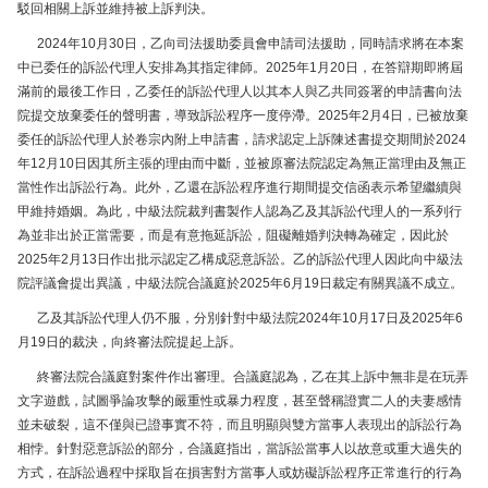
駁回相關上訴並維持被上訴判決。
2024年10月30日，乙向司法援助委員會申請司法援助，同時請求將在本案
中已委任的訴訟代理人安排為其指定律師。2025年1月20日，在答辯期即將屆
滿前的最後工作日，乙委任的訴訟代理人以其本人與乙共同簽署的申請書向法
院提交放棄委任的聲明書，導致訴訟程序一度停滯。2025年2月4日，已被放棄
委任的訴訟代理人於卷宗內附上申請書，請求認定上訴陳述書提交期間於2024
年12月10日因其所主張的理由而中斷，並被原審法院認定為無正當理由及無正
當性作出訴訟行為。此外，乙還在訴訟程序進行期間提交信函表示希望繼續與
甲維持婚姻。為此，中級法院裁判書製作人認為乙及其訴訟代理人的一系列行
為並非出於正當需要，而是有意拖延訴訟，阻礙離婚判決轉為確定，因此於
2025年2月13日作出批示認定乙構成惡意訴訟。乙的訴訟代理人因此向中級法
院評議會提出異議，中級法院合議庭於2025年6月19日裁定有關異議不成立。
乙及其訴訟代理人仍不服，分別針對中級法院2024年10月17日及2025年6
月19日的裁決，向終審法院提起上訴。
終審法院合議庭對案件作出審理。合議庭認為，乙在其上訴中無非是在玩弄
文字遊戲，試圖爭論攻擊的嚴重性或暴力程度，甚至聲稱證實二人的夫妻感情
並未破裂，這不僅與已證事實不符，而且明顯與雙方當事人表現出的訴訟行為
相悖。針對惡意訴訟的部分，合議庭指出，當訴訟當事人以故意或重大過失的
方式，在訴訟過程中採取旨在損害對方當事人或妨礙訴訟程序正常進行的行為