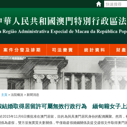
:
主頁
> 法院概況 > 新聞消息
假結婚取得居留許可屬無效行政行為 緬甸籍女子上
2015年11月6日獲批准在澳門居留，目的為與具澳門居民身份的配偶團聚。然而，初
關係為虛假，雙方並無實質夫妻關係，甲僅藉虛假婚姻關係及提交虛假文件取得澳門居