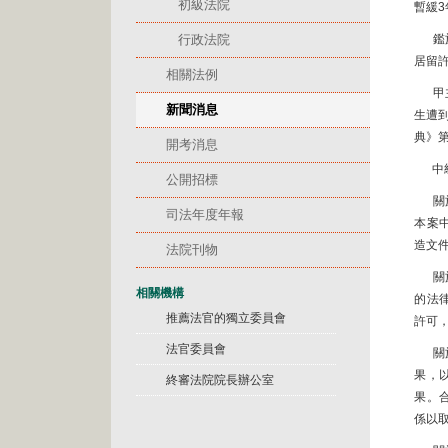
初級法院
暫緩
行政法院
鑑
居留許
相關法例
甲
新聞消息
生遭
典》
開考消息
中
公開招標
關
司法年度年報
本案
造文
法院刊物
關
相關機構
的法
推薦法官的獨立委員會
許可
法官委員會
關
果，
終審法院院長辦公室
果。
係以