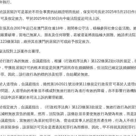
3年執行。
於該居留許可是基於不符合事實的結婚證明而批給，保安司司長於2025年5月15日
可及假定效力。甲於2025年6月30日向中級法院提起司法上訴。
主張其自2007年起已在澳門居住逾18年，期間奉公守法，積極參與社會公益活動。
到嚴重破壞，當地已無家人、朋友及任何聯繫，若被遣返將面臨極大困難。她請求法院基於
第123條第3款，維持其在澳門的居留許可或給予假定效力。
級法院對上訴案作出審理。
於行政行為的無效，合議庭指出，根據《行政程序法典》第122條第2款c項的規定
中，甲獲批居留許可的根本前提是與澳門居民存在婚姻關係，但法院已確定該婚姻關
件罪。因此，該行政行為的標的涉及犯罪，自始屬於無效。
於人道理由，合議庭指出，雖然第16/2021號法律第11條規定行政長官可基於人
律問題。人道理由的考量並不構成對無效行政行為進行有效的障礙，亦不影響行政機
，但該申請不屬於本司法上訴的審理範圍。
於假定效力，合議庭指出，《行政程序法典》第123條第3款規定，無效行政行為的
以減輕無效宣告的後果。然而，法院強調，該條款並非要使無效行為變為有效，而是
合議庭指出，當無效行為基於犯罪行為、脅迫或當事人的惡意而產生時，行為人不得
取得居留身份，該居留許可完全是透過其犯罪行為而獲得。因此，甲不得就其因犯罪行