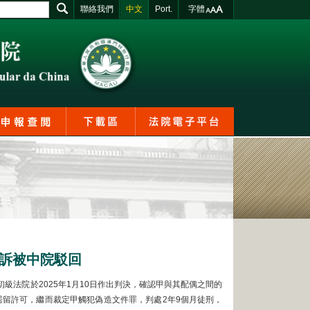
聯絡我們
中文
Port.
字體
訴被中院駁回
級法院於2025年1月10日作出判決，確認甲與其配偶之間的
留許可，繼而裁定甲觸犯偽造文件罪，判處2年9個月徒刑，