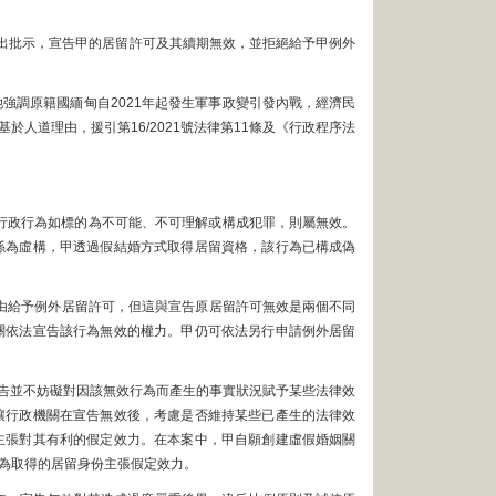
作出批示，宣告甲的居留許可及其續期無效，並拒絕給予甲例外
她強調原籍國緬甸自2021年起發生軍事政變引發內戰，經濟民
人道理由，援引第16/2021號法律第11條及《行政程序法
，行政行為如標的為不可能、不可理解或構成犯罪，則屬無效。
係為虛構，甲透過假結婚方式取得居留資格，該行為已構成偽
道理由給予例外居留許可，但這與宣告原居留許可無效是兩個不同
關依法宣告該行為無效的權力。甲仍可依法另行申請例外居留
宣告並不妨礙對因該無效行為而產生的事實狀況賦予某些法律效
讓行政機關在宣告無效後，考慮是否維持某些已產生的法律效
主張對其有利的假定效力。在本案中，甲自願創建虛假婚姻關
為取得的居留身份主張假定效力。