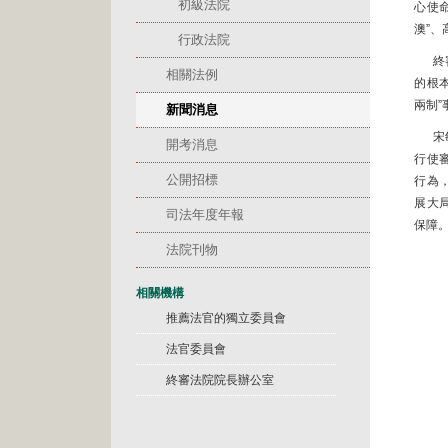
初級法院
心使
澳”、
行政法院
終審
相關法例
的根
兩制
新聞消息
宋敏
開考消息
行使
公開招標
行為
展大
司法年度年報
保障
法院刊物
相關機構
推薦法官的獨立委員會
法官委員會
終審法院院長辦公室