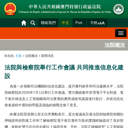
聯絡我們
中文
Port.
字體
歡迎辭
法院概況
法院概況
你在此:
主頁
> 法院概況 > 新聞消息
法院裁判
法院與檢察院舉行工作會議 共同推進信息化建
案件分發及排期
設
司法變賣
為進一步推動司法機關的信息化建設，提升審判效率和司法服務水平，法院
統計資料
與檢察院於2026年7月1日舉行工作會議。雙方圍繞案件管理電子平台對接、電
子卷宗移送及人工智能輔助司法實務的應用成效等議題進行探討，亦就信息化
財產申報查閱
推進過程中遇到的問題及面臨的挑戰交換了意見。
下載區
終審法院院長辦公室主任李秉勳表示，是次會議為完善法院與檢察院有關扣
押物資料的對接工作和了解檢察院電子卷宗運作方面的實踐經驗提供了良好契
法院電子平台
機，有助於雙方在信息化建設上協同並進。另外，法院正積極研究“人工智能賦